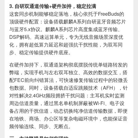
3. 自研双通道传输+硬件加持，稳定拉满
这套同步机制能够稳定落地，核心依托于FreeBuds的
顶级硬件配置：设备搭载麒麟A系列自研蓝牙音频芯片
与蓝牙5.x协议。麒麟A系列芯片高度集成蓝牙传输、
DSP解码、高速运算单元，专为无线音频场景深度优
化，拥有超低算力延迟和超强抗干扰性能，为双耳同
步、稳定传输提供硬件底座。
在硬件加持下，双通道架构彻底摆脱传统单链路转发的
弊端，实现手机与左右双耳独立、高效的数据交互，搭
配FEC前向纠错算法，可快速修复传输过程中的轻微丢
包数据。同时，设备搭载自适应跳频技术（AFH），针
对性解决2.4GHz频段拥挤干扰问题：主耳机实时监测
周边信道质量，通过黑名单机制屏蔽被Wi-Fi、电子设
备占用的干扰信道，动态切换纯净信道传输数据，即便
在地铁、商场、办公区等复杂电磁环境中，也能保证音
频传输连续、同步、无断点。