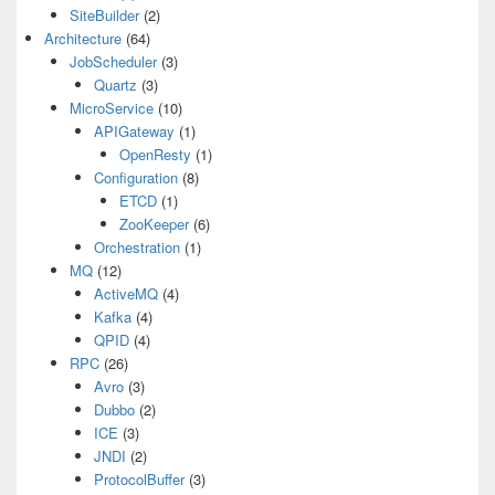
SiteBuilder
(2)
Architecture
(64)
JobScheduler
(3)
Quartz
(3)
MicroService
(10)
APIGateway
(1)
OpenResty
(1)
Configuration
(8)
ETCD
(1)
ZooKeeper
(6)
Orchestration
(1)
MQ
(12)
ActiveMQ
(4)
Kafka
(4)
QPID
(4)
RPC
(26)
Avro
(3)
Dubbo
(2)
ICE
(3)
JNDI
(2)
ProtocolBuffer
(3)