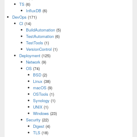
TS
(6)
InfluxDB
(6)
DevOps
(171)
CI
(14)
BuildAutomation
(5)
TestAutomation
(6)
TestTools
(1)
VersionControl
(1)
Deployment
(125)
Network
(9)
OS
(74)
BSD
(2)
Linux
(38)
macOS
(9)
OSTools
(1)
Synology
(1)
UNIX
(1)
Windows
(23)
Security
(22)
Digest
(4)
TLS
(18)