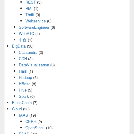
REST
(3)
RMI
(1)
Thrift
(3)
Webservice
(6)
SoftwareEngineer
(6)
WebRTC
(4)
中台
(1)
BigData
(36)
Cassandra
(3)
CDH
(3)
DataVisualization
(3)
Flink
(1)
Hadoop
(5)
HBase
(8)
Hive
(5)
Spark
(6)
BlockChain
(7)
Cloud
(58)
IAAS
(19)
CEPH
(9)
OpenStack
(10)
PAAS
(34)