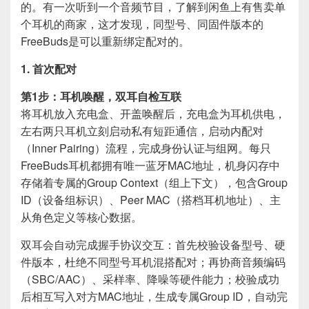
的。有一次听到一个音频节目，了解到闲鱼上有售卖单
个耳机的商家，这才发现，同型号、同固件版本的
FreeBuds是可以重新绑定配对的。
1. 首次配对
第1步：耳机唤醒，双耳自检互联
将耳机放入充电盒、开盖唤醒后，充电盒为耳机供电，
左右两只耳机立刻启动私有短距通信，启动内配对
（Inner Pairing）流程，完成身份认证与组网。每只
FreeBuds耳机都拥有唯一蓝牙MAC地址，机身闪存中
存储着专属的Group Context（组上下文），包含Group
ID（设备组标识）、Peer MAC（搭档耳机地址）、主
从角色定义等核心数据。
双耳会自动完成握手协议交互：首先校验设备型号、硬
件版本，杜绝不同型号耳机混搭配对；再协商音频编码
（SBC/AAC）、采样率、降噪等硬件能力；校验成功
后相互写入对方MAC地址，生成专属Group ID，自动完