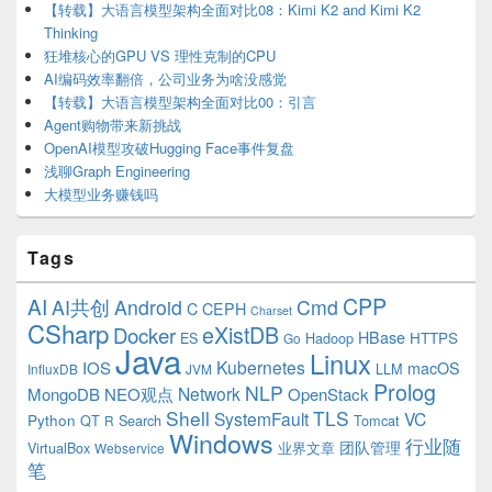
【转载】大语言模型架构全面对比08：Kimi K2 and Kimi K2
Thinking
狂堆核心的GPU VS 理性克制的CPU
AI编码效率翻倍，公司业务为啥没感觉
【转载】大语言模型架构全面对比00：引言
Agent购物带来新挑战
OpenAI模型攻破Hugging Face事件复盘
浅聊Graph Engineering
大模型业务赚钱吗
Tags
CPP
AI
AI共创
Android
Cmd
C
CEPH
Charset
CSharp
eXistDB
Docker
HBase
ES
Hadoop
HTTPS
Go
Java
Linux
Kubernetes
IOS
macOS
LLM
InfluxDB
JVM
Prolog
NLP
Network
MongoDB
NEO观点
OpenStack
Shell
TLS
SystemFault
VC
Python
QT
Search
Tomcat
R
Windows
行业随
VirtualBox
业界文章
团队管理
Webservice
笔