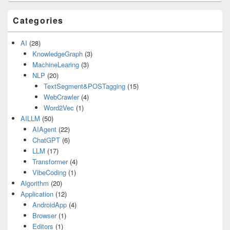
Categories
AI
(28)
KnowledgeGraph
(3)
MachineLearing
(3)
NLP
(20)
TextSegment&POSTagging
(15)
WebCrawler
(4)
Word2Vec
(1)
AILLM
(50)
AIAgent
(22)
ChatGPT
(6)
LLM
(17)
Transformer
(4)
VibeCoding
(1)
Algorithm
(20)
Application
(12)
AndroidApp
(4)
Browser
(1)
Editors
(1)