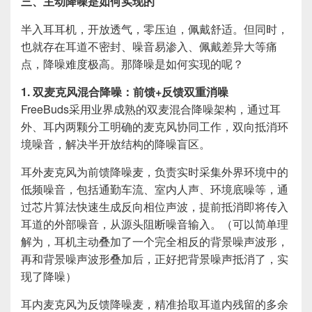
三、主动降噪是如何实现的
半入耳耳机，开放透气，零压迫，佩戴舒适。但同时，
也就存在耳道不密封、噪音易渗入、佩戴差异大等痛
点，降噪难度极高。那降噪是如何实现的呢？
1. 双麦克风混合降噪：前馈+反馈双重消噪
FreeBuds采用业界成熟的双麦混合降噪架构，通过耳
外、耳内两颗分工明确的麦克风协同工作，双向抵消环
境噪音，解决半开放结构的降噪盲区。
耳外麦克风为前馈降噪麦，负责实时采集外界环境中的
低频噪音，包括通勤车流、室内人声、环境底噪等，通
过芯片算法快速生成反向相位声波，提前抵消即将传入
耳道的外部噪音，从源头阻断噪音输入。（可以简单理
解为，耳机主动叠加了一个完全相反的背景噪声波形，
再和背景噪声波形叠加后，正好把背景噪声抵消了，实
现了降噪）
耳内麦克风为反馈降噪麦，精准拾取耳道内残留的多余