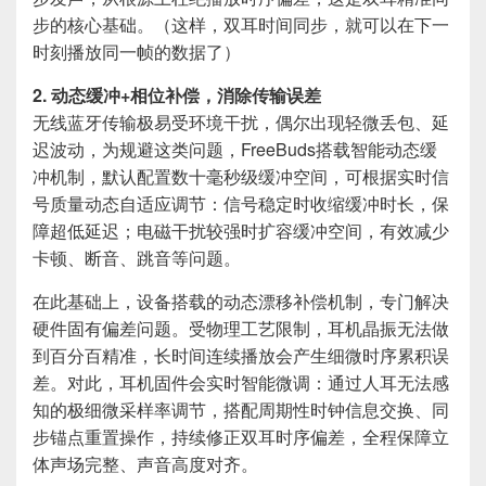
步的核心基础。（这样，双耳时间同步，就可以在下一
时刻播放同一帧的数据了）
2. 动态缓冲+相位补偿，消除传输误差
无线蓝牙传输极易受环境干扰，偶尔出现轻微丢包、延
迟波动，为规避这类问题，FreeBuds搭载智能动态缓
冲机制，默认配置数十毫秒级缓冲空间，可根据实时信
号质量动态自适应调节：信号稳定时收缩缓冲时长，保
障超低延迟；电磁干扰较强时扩容缓冲空间，有效减少
卡顿、断音、跳音等问题。
在此基础上，设备搭载的动态漂移补偿机制，专门解决
硬件固有偏差问题。受物理工艺限制，耳机晶振无法做
到百分百精准，长时间连续播放会产生细微时序累积误
差。对此，耳机固件会实时智能微调：通过人耳无法感
知的极细微采样率调节，搭配周期性时钟信息交换、同
步锚点重置操作，持续修正双耳时序偏差，全程保障立
体声场完整、声音高度对齐。