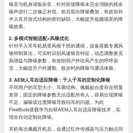
噪音与机身谐振杂音，针对前馈降噪未完全消除的残余
噪声进行二次修正补偿。前后双向降噪叠加，有效弥补
半入耳开放式结构的密封缺陷，大幅提升低频场景的降
噪效果。
2. 多模式智能适配+风噪优化
针对半入耳耳机易受风噪干扰的通病，设备搭载专属风
噪抑制算法，可实时识别风速噪音特征，动态调整麦克
风增益与降噪参数，有效削弱户外吹风产生的呼呼杂
音，大幅提升户外通勤、散步时的降噪与通话体验。
3. AEM人耳自适应降噪：千人千耳的定制化降噪
不同用户的耳型大小、耳廓结构、佩戴贴合度存在明显
差异，固定的降噪参数无法适配所有人，容易出现降噪
不足、漏噪或过度降噪导致闷耳的问题。为此
FreeBuds搭载华为自研AEM人耳自适应降噪技术，实
现全自动定制化降噪。
耳机每次佩戴开机后，会通过红外传感器与压力触点同