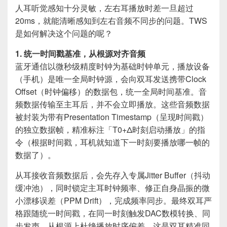
人耳听觉感知十分灵敏，左右耳播放时差一旦超过
20ms，就能清晰感知到左右音频不同步的问题。TWS
是如何解决这个问题的呢？
1. 统一时间戳基准，从根源对齐音频
蓝牙通信以微秒级精度时钟为基础时钟单元，播放设备
（手机）是唯一全局时钟源，会向双耳发送携带Clock
Offset（时钟偏移）的数据包，统一全局时间基准。音
频数据传输至主耳后，并不会立即播放。这些音频数据
被封装为带有Presentation Timestamp（呈现时间戳）
的独立数据帧，精准标注「T0+Δ时刻启动播放」的指
令（根据时间戳，耳机就知道下一时刻要播放哪一帧的
数据了）。
从耳接收音频数据后，会先存入专属Jitter Buffer（抖动
缓冲池），同时锁定主耳时钟频率、修正自身晶振的微
小漂移误差（PPM Drift），完成频率同步。最终双耳严
格跟随统一时间戳，在同一时刻触发DAC数模转换、同
步发声，从根源上杜绝播放时序偏差，这是双耳精准同