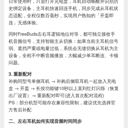
日常使用时，只需打开充电盒，耳机自动唤醒并识别历
史绑定设备，主耳机快速回连手机，同步完成从耳机状
态适配，全程仅数百毫秒，实现用户熟知的「开盖即
连」无感体验。
同时FreeBuds左右耳逻辑地位对等，都可独立接收手
机音频信号，支持智能主从切换：如果当前主耳机信号
弱、遮挡严重或电量过低，系统会无缝切换从耳机为主
设备，全程不中断音频播放，大幅减少单耳断连、卡顿
问题。
3. 重新配对
补购同型号单侧耳机 → 补购后侧双耳机一起放入充电
盒 → 开盖 → 长按功能键10秒以上直到红灯闪烁（恢复
出厂设置）→ 重新配对即可(进入首次配对流程)
PS：部分机型可能存在兼容性限制，建议优先选择官
方售后补配
二、左右耳机如何实现音频时间同步