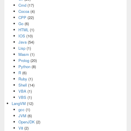
Cmd
(17)
Cocoa
(4)
CPP
(22)
Go
(6)
HTML
(1)
IOS
(10)
Java
(54)
Lisp
(1)
Masm
(1)
Prolog
(20)
Python
(8)
R
(6)
Ruby
(1)
Shell
(14)
VBA
(1)
VBS
(1)
LangVM
(12)
gcc
(1)
JVM
(6)
OpenJDK
(2)
V8
(2)