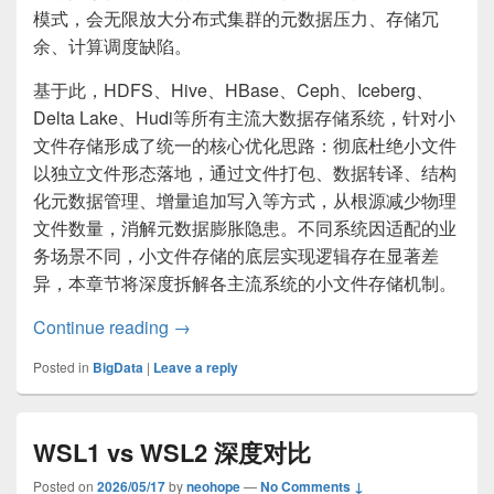
模式，会无限放大分布式集群的元数据压力、存储冗
余、计算调度缺陷。
基于此，HDFS、Hive、HBase、Ceph、Iceberg、
Delta Lake、Hudi等所有主流大数据存储系统，针对小
文件存储形成了统一的核心优化思路：彻底杜绝小文件
以独立文件形态落地，通过文件打包、数据转译、结构
化元数据管理、增量追加写入等方式，从根源减少物理
文件数量，消解元数据膨胀隐患。不同系统因适配的业
务场景不同，小文件存储的底层实现逻辑存在显著差
异，本章节将深度拆解各主流系统的小文件存储机制。
大数据的小文件生存指南1：存储
Continue reading
→
Posted in
BigData
|
Leave a reply
WSL1 vs WSL2 深度对比
Posted on
2026/05/17
by
neohope
—
No Comments ↓