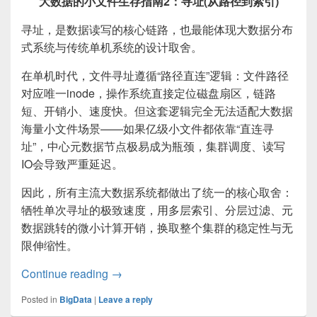
大数据的小文件生存指南2：寻址(从路径到索引)
寻址，是数据读写的核心链路，也最能体现大数据分布
式系统与传统单机系统的设计取舍。
在单机时代，文件寻址遵循“路径直连”逻辑：文件路径
对应唯一inode，操作系统直接定位磁盘扇区，链路
短、开销小、速度快。但这套逻辑完全无法适配大数据
海量小文件场景——如果亿级小文件都依靠“直连寻
址”，中心元数据节点极易成为瓶颈，集群调度、读写
IO会导致严重延迟。
因此，所有主流大数据系统都做出了统一的核心取舍：
牺牲单次寻址的极致速度，用多层索引、分层过滤、元
数据跳转的微小计算开销，换取整个集群的稳定性与无
限伸缩性。
大数据的小文件生存指南2：寻址
Continue reading
→
Posted in
BigData
|
Leave a reply