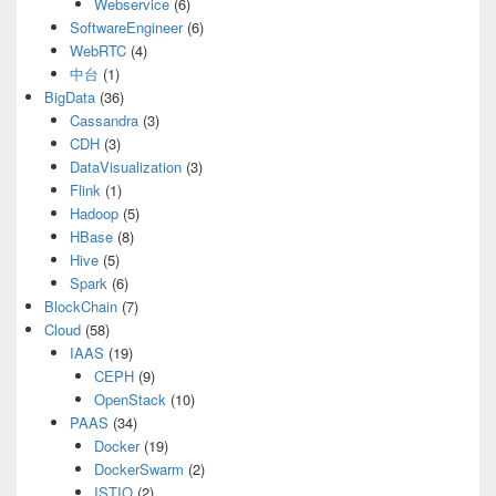
Webservice
(6)
SoftwareEngineer
(6)
WebRTC
(4)
中台
(1)
BigData
(36)
Cassandra
(3)
CDH
(3)
DataVisualization
(3)
Flink
(1)
Hadoop
(5)
HBase
(8)
Hive
(5)
Spark
(6)
BlockChain
(7)
Cloud
(58)
IAAS
(19)
CEPH
(9)
OpenStack
(10)
PAAS
(34)
Docker
(19)
DockerSwarm
(2)
ISTIO
(2)