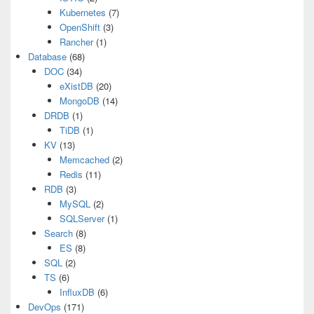
Kubernetes
(7)
OpenShift
(3)
Rancher
(1)
Database
(68)
DOC
(34)
eXistDB
(20)
MongoDB
(14)
DRDB
(1)
TiDB
(1)
KV
(13)
Memcached
(2)
Redis
(11)
RDB
(3)
MySQL
(2)
SQLServer
(1)
Search
(8)
ES
(8)
SQL
(2)
TS
(6)
InfluxDB
(6)
DevOps
(171)