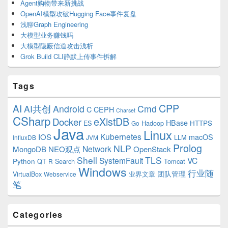
Agent购物带来新挑战
OpenAI模型攻破Hugging Face事件复盘
浅聊Graph Engineering
大模型业务赚钱吗
大模型隐蔽信道攻击浅析
Grok Build CLI静默上传事件拆解
Tags
CPP
AI
AI共创
Android
Cmd
C
CEPH
Charset
CSharp
eXistDB
Docker
HBase
ES
Hadoop
HTTPS
Go
Java
Linux
Kubernetes
IOS
macOS
LLM
InfluxDB
JVM
Prolog
NLP
Network
MongoDB
NEO观点
OpenStack
Shell
TLS
SystemFault
VC
Python
QT
Search
Tomcat
R
Windows
行业随
VirtualBox
业界文章
团队管理
Webservice
笔
Categories