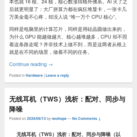
本也就 16 核、24 核，核心数涨得格外佛系。AI 火了之
后就更明显了：大厂拼算力都在疯狂堆显卡，一张卡几
万美金毫不心疼，却没人说 “堆一万个 CPU 核心”。
同样是电脑里的计算芯片，同样是用硅晶圆做出来的，
为什么 GPU 能越做越大、核心越堆越多，CPU 却不照
着这条路走呢？并非技术上做不到，而是这两者从根上
就是在不同的场景，做着不同的任务。
狂堆核心的GPU VS 理性克制的CPU
Continue reading
→
Posted in
Hardware
|
Leave a reply
无线耳机（TWS）浅析：配对、同步与
降噪
Posted on
2026/06/13
by
neohope
—
No Comments ↓
无线耳机（TWS）浅析：配对、同步与降噪（以