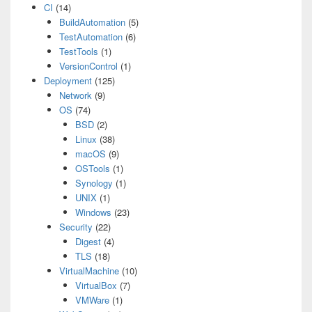
CI
(14)
BuildAutomation
(5)
TestAutomation
(6)
TestTools
(1)
VersionControl
(1)
Deployment
(125)
Network
(9)
OS
(74)
BSD
(2)
Linux
(38)
macOS
(9)
OSTools
(1)
Synology
(1)
UNIX
(1)
Windows
(23)
Security
(22)
Digest
(4)
TLS
(18)
VirtualMachine
(10)
VirtualBox
(7)
VMWare
(1)