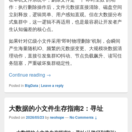
作：执行删除操作后，文件元数据直接清除、磁盘空间
立刻释放，逻辑简单、用户感知直观。但在大数据分布
式集群中，这一逻辑不再适用，也是最容易让开发者产
生认知偏差的核心点。
如果针对亿级小文件采用“即时物理删除”机制，会瞬间
产生海量随机IO、频繁的元数据变更、大规模块数据清
理动作，直接引发集群IO抖动、节点负载飙升、读写任
务阻塞，严重破坏集群稳定性。
大数据的小文件生存指南3：删除
Continue reading
→
Posted in
BigData
|
Leave a reply
大数据的小文件生存指南2：寻址
Posted on
2026/05/23
by
neohope
—
No Comments ↓