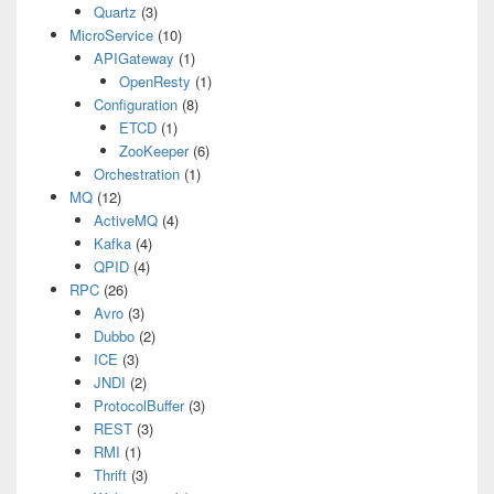
Quartz
(3)
MicroService
(10)
APIGateway
(1)
OpenResty
(1)
Configuration
(8)
ETCD
(1)
ZooKeeper
(6)
Orchestration
(1)
MQ
(12)
ActiveMQ
(4)
Kafka
(4)
QPID
(4)
RPC
(26)
Avro
(3)
Dubbo
(2)
ICE
(3)
JNDI
(2)
ProtocolBuffer
(3)
REST
(3)
RMI
(1)
Thrift
(3)