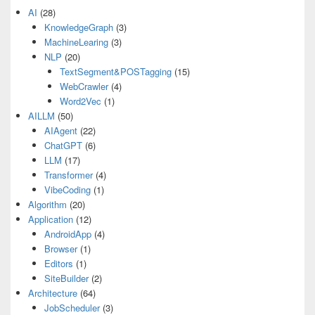
AI
(28)
KnowledgeGraph
(3)
MachineLearing
(3)
NLP
(20)
TextSegment&POSTagging
(15)
WebCrawler
(4)
Word2Vec
(1)
AILLM
(50)
AIAgent
(22)
ChatGPT
(6)
LLM
(17)
Transformer
(4)
VibeCoding
(1)
Algorithm
(20)
Application
(12)
AndroidApp
(4)
Browser
(1)
Editors
(1)
SiteBuilder
(2)
Architecture
(64)
JobScheduler
(3)