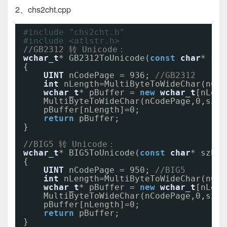
2、chs2cht.cpp
#include "chs2cht.h"
#include <atlstr.h>
//GB2312 转 Unicode：
wchar_t
* GB2312ToUnicode(
const
char
* szG
{  
UINT
nCodePage = 936; 
//GB2312  
int
nLength=MultiByteToWideChar(nCod
wchar_t
* pBuffer = 
new
wchar_t
[nLeng
MultiByteToWideChar(nCodePage,0,szGB
pBuffer[nLength]=0;  
return
pBuffer;  
}
//BIG5 转 Unicode：  
wchar_t
* BIG5ToUnicode(
const
char
* szBIG
{  
UINT
nCodePage = 950; 
//BIG5  
int
nLength=MultiByteToWideChar(nCod
wchar_t
* pBuffer = 
new
wchar_t
[nLeng
MultiByteToWideChar(nCodePage,0,szBI
pBuffer[nLength]=0;  
return
pBuffer;  
}