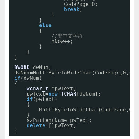
CodePage=0;
break
;
}
}
else
{
//非中文字符
nNow++;
}
}
}
DWORD
dwNum;
dwNum=MultiByteToWideChar(CodePage,0,s1,
if
(dwNum)
{
wchar_t
*pwText;
pwText=
new
TCHAR
[dwNum];
if
(pwText)
{
MultiByteToWideChar(CodePage,0,s
}
szPatientName=pwText;
delete
[]pwText;
}