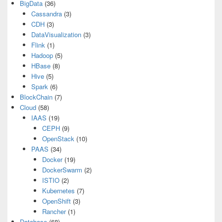
BigData
(36)
Cassandra
(3)
CDH
(3)
DataVisualization
(3)
Flink
(1)
Hadoop
(5)
HBase
(8)
Hive
(5)
Spark
(6)
BlockChain
(7)
Cloud
(58)
IAAS
(19)
CEPH
(9)
OpenStack
(10)
PAAS
(34)
Docker
(19)
DockerSwarm
(2)
ISTIO
(2)
Kubernetes
(7)
OpenShift
(3)
Rancher
(1)
Database
(68)