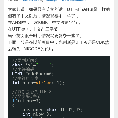
大家知道，如果只有英文的话，UTF-8与ANSI是一样的
但有了中文以后，情况就很不一样了，
在ANSI中，比如GBK，中文占两字节，
在UTF-8中，中文占三字节，
当中英文混合时，情况就更复杂一些了。
下面一段是在以前项目中，先判断是UTF-8还是GBK然
后转为UNICODE的代码
//要判断内容
char
*s1=
"...."
;
//字符编码
UINT
CodePage=0;
//字符串长度
int
nLen=
strlen
(s1);
//判断是否为UTF-8
//至少要3字节
if
(nLen>=3)
{
unsigned 
char
U1,U2,U3;
int
nNow=0;