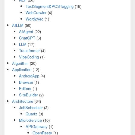
TextSegment&POSTagging
(15)
WebCrawler
(4)
Word2Vec
(1)
AILLM
(50)
AIAgent
(22)
ChatGPT
(6)
LLM
(17)
Transformer
(4)
VibeCoding
(1)
Algorithm
(20)
Application
(12)
AndroidApp
(4)
Browser
(1)
Editors
(1)
SiteBuilder
(2)
Architecture
(64)
JobScheduler
(3)
Quartz
(3)
MicroService
(10)
APIGateway
(1)
OpenResty
(1)