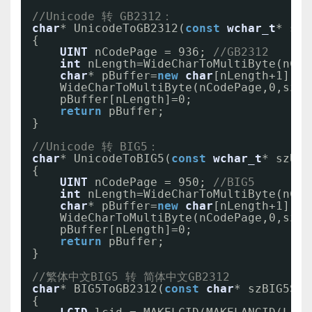
//Unicode 转 GB2312：  
char
* UnicodeToGB2312(
const
wchar_t
* szU
{  
UINT
nCodePage = 936; 
//GB2312  
int
nLength=WideCharToMultiByte(nCod
char
* pBuffer=
new
char
[nLength+1];  
WideCharToMultiByte(nCodePage,0,szUn
pBuffer[nLength]=0;  
return
pBuffer;  
}
//Unicode 转 BIG5：  
char
* UnicodeToBIG5(
const
wchar_t
* szUni
{  
UINT
nCodePage = 950; 
//BIG5  
int
nLength=WideCharToMultiByte(nCod
char
* pBuffer=
new
char
[nLength+1];  
WideCharToMultiByte(nCodePage,0,szUn
pBuffer[nLength]=0;  
return
pBuffer;  
}
//繁体中文BIG5 转 简体中文GB2312  
char
* BIG5ToGB2312(
const
char
* szBIG5Str
{  