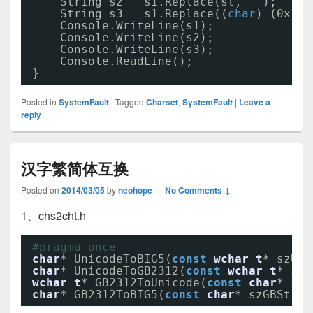
String s2 = s1.Replace(st, 
""
);
String s3 = s1.Replace((
char
) (0x1F)
Console.WriteLine(s1);
Console.WriteLine(s2);
Console.WriteLine(s3);
Console.ReadLine();
}
Posted in
SystemFault
|
Tagged
Charset
,
SystemFault
|
Leave a
reply
汉字繁简体互换
Posted on
2014/03/05
by
neohope
—
No Comments ↓
1、chs2cht.h
#pragma once
char
* UnicodeToBIG5(
const
wchar_t
* szUni
char
* UnicodeToGB2312(
const
wchar_t
* szU
wchar_t
* GB2312ToUnicode(
const
char
* szG
char
* GB2312ToBIG5(
const
char
* szGBStrin