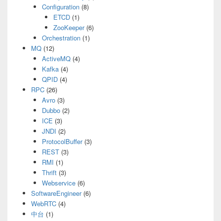
Configuration
(8)
ETCD
(1)
ZooKeeper
(6)
Orchestration
(1)
MQ
(12)
ActiveMQ
(4)
Kafka
(4)
QPID
(4)
RPC
(26)
Avro
(3)
Dubbo
(2)
ICE
(3)
JNDI
(2)
ProtocolBuffer
(3)
REST
(3)
RMI
(1)
Thrift
(3)
Webservice
(6)
SoftwareEngineer
(6)
WebRTC
(4)
中台
(1)