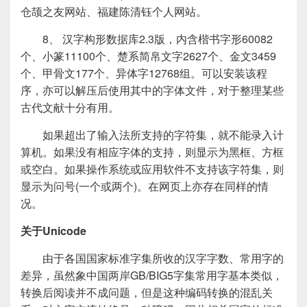
仓颉之友网站、福建陈清钰个人网站。
8、 汉字构形数据库2.3版，内含楷书字形60082
个、小篆11100个、楚系简帛文字2627个、金文3459
个、甲骨文177个、异体字12768组。可以安装该程
序，亦可以解压后使用其中的字体文件，对于整理某些
古代文献十分有用。
如果超出了输入法所支持的字符集，就不能录入计
算机。如果没有相应字体的支持，则显示为黑框、方框
或空白。如果操作系统或应用软件不支持该字符集，则
显示为问号(一个或两个)。在网页上亦存在同样的情
况。
关于Unicode
由于各国国家标准字集所收的汉字字数、常用字的
差异，虽然象中国两岸GB/BIG5字集常用字基本类似，
转换后阅读并不成问题，但是这种编码转换的混乱关