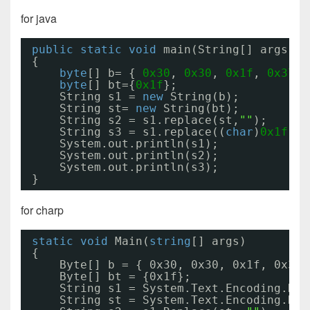
for java
public
static
void
main(String[] args)
{
byte
[] b= { 
0x30
, 
0x30
, 
0x1f
, 
0x37
, 
byte
[] bt={
0x1f
};
String s1 = 
new
String(b);
String st= 
new
String(bt);
String s2 = s1.replace(st,
""
);
String s3 = s1.replace((
char
)
0x1f
,
' 
System.out.println(s1);
System.out.println(s2);
System.out.println(s3);
}
for charp
static
void
Main(
string
[] args)
{
Byte[] b = { 0x30, 0x30, 0x1f, 0x37,
Byte[] bt = {0x1f};
String s1 = System.Text.Encoding.Def
String st = System.Text.Encoding.Def