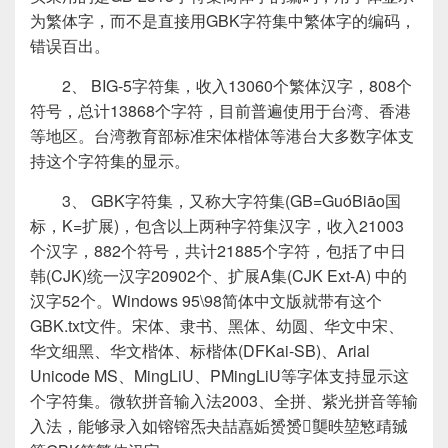
为繁体字，而不是直接用GBK字符集中繁体字的编码，
错误百出。
2、 BIG-5字符集，收入13060个繁体汉字，808个
符号，总计13868个字符，目前普遍使用于台湾、香港
等地区。台湾教育部标准宋体楷体等港台大多数字体支
持这个字符集的显示。
3、 GBK字符集，又称大字符集(GB=GuóBiāo国
标，K=扩展)，包含以上两种字符集汉字，收入21003
个汉字，882个符号，共计21885个字符，包括了中日
韩(CJK)统一汉字20902个、扩展A集(CJK Ext-A) 中的
汉字52个。Windows 95\98简体中文版就带有这个
GBK.txt文件。宋体、隶书、黑体、幼圆、华文中宋、
华文细黑、华文楷体、标楷体(DFKai-SB)、Arial
Unicode MS、MingLiU、PMingLiU等字体支持显示这
个字符集。微软拼音输入法2003、全拼、紫光拼音等输
入法，能够录入如镕镕炁夬喆嚞姤赟赟龑昳堃慜靕臹