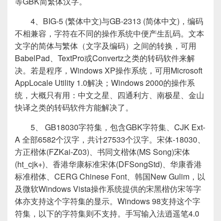
等GBK简繁体汉字。
4、BIG-5 (繁体中文)与GB-2313 (简体中文)，编码
不相兼容，字符在不同的操作系统中便产生乱码。文本
文字的简体与繁体（文字及编码）之间的转换，可用
BabelPad、TextPro或Convertz之类的转码软件来解
决。若是程序，Windows XP操作系统，可用Microsoft
AppLocale Utility 1.0解决；Windows 2000的操作系
统，大概只有用：中文之星、四通利方、南极星、金山
快译之类的转码软件方能解决了。
5、 GB18030字符集，包含GBK字符集、CJK Ext-
A 全部6582个汉字，共计27533个汉字。宋体-18030、
方正楷体(FZKai-Z03)、书同文楷体(MS Song)宋体
(ht_cjk+)、香港华康标准宋体(DFSongStd)、华康香港
标准楷体、CERG Chinese Font、韩国New Gulim，以
及微软Windows Vista操作系统提供的宋黑楷仿宋等字
体亦支持这个字符集的显示。Windows 98支持这个字
符集，以下的字符集则不支持。手写输入法逍遥笔4.0