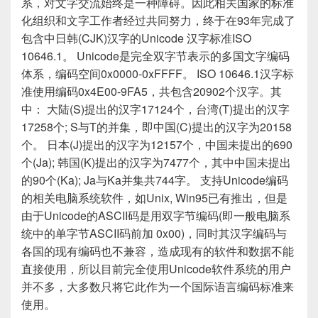
系，对文字交流始终是一种障碍。因此相关国家的标准
化组织和文字工作者经过共同努力，终于在93年完成了
包含中日韩(CJK)汉字的Unicode 汉字标准ISO
10646.1。 Unicode是完全双字节表示的多国文字编码
体系，编码空间0x0000-0xFFFF。 ISO 10646.1汉字标
准使用编码0x4E00-9FA5，共包含20902个汉字。其
中： 大陆(S)提出的汉字17124个，台湾(T)提出的汉字
17258个; S与T的并集，即中国(C)提出的汉字为20158
个。 日本(J)提出的汉字为12157个，中国未提出的690
个(Ja); 韩国(K)提出的汉字为7477个，其中中国未提出
的90个(Ka); Ja与Ka并集共744字。 支持Unicode编码
的相关电脑系统软件，如Unix, Win95已有推出，但是
由于Unicode的ASCII码是用双字节编码(即一般电脑系
统中的单字节ASCII码前加 0x00)，同时其汉字编码与
各国的现有编码也不兼容，造成现有的软件和数据不能
直接使用，所以目前完全使用Unicode软件系统的用户
并不多，大多数只将它此作为一个国际语言编码标准来
使用。