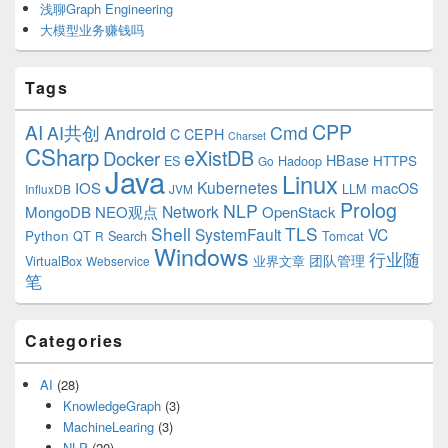
浅聊Graph Engineering
大模型业务赚钱吗
Tags
CPP
AI
AI共创
Android
Cmd
C
CEPH
Charset
CSharp
eXistDB
Docker
HBase
ES
Hadoop
HTTPS
Go
Java
Linux
Kubernetes
IOS
macOS
LLM
InfluxDB
JVM
Prolog
NLP
Network
MongoDB
NEO观点
OpenStack
Shell
TLS
SystemFault
VC
Python
QT
Search
Tomcat
R
Windows
行业随
VirtualBox
业界文章
团队管理
Webservice
笔
Categories
AI
(28)
KnowledgeGraph
(3)
MachineLearing
(3)
NLP
(20)