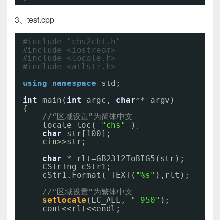
3、test.cpp
#include "chs2cht.h"
#include <iostream> 
#include <locale.h>
#include <atlstr.h>  
using
namespace
std;
int
main(
int
argc, 
char
** argv)
{
//“区域设置”为简体中文 
locale loc( 
"chs"
); 
char
str[100];  
cin>>str;  
char
* rlt=GB2312ToBIG5(str);  
CString cStr1;   
cStr1.Format( TEXT(
"%s"
),rlt); 
//“区域设置”为繁体中文 
setlocale
(LC_ALL, 
".950"
);  
cout<<rlt<<endl; 