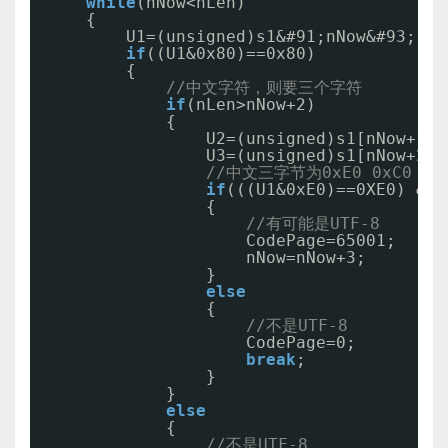
while
(nNow<nLen)
{
U1=(unsigned)s1&#91;nNow&#93;;
if
((U1&0x80)==0x80)
{
//中文字符，则要三个字符
if
(nLen>nNow+2)
{
U2=(unsigned)s1[nNow+1];
U3=(unsigned)s1[nNow+2];
//中文三字节为0xE0 0xC0 0x
if
(((U1&0xE0)==0XE0) && 
{
//有可能是UTF-8
CodePage=65001;
nNow=nNow+3;
}
else
{
//不是UTF-8
CodePage=0;
break
;
}
}
else
{
//不是UTF-8