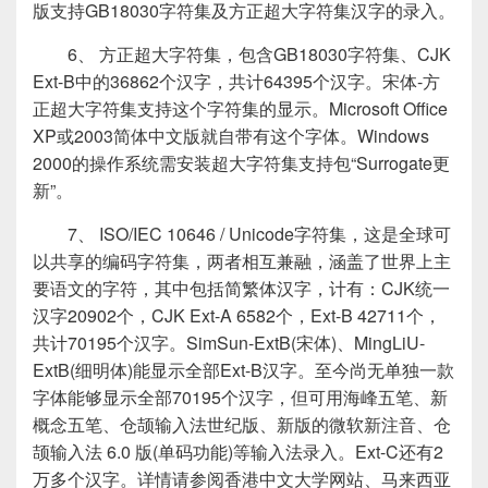
版支持GB18030字符集及方正超大字符集汉字的录入。
6、 方正超大字符集，包含GB18030字符集、CJK
Ext-B中的36862个汉字，共计64395个汉字。宋体-方
正超大字符集支持这个字符集的显示。Microsoft Office
XP或2003简体中文版就自带有这个字体。Windows
2000的操作系统需安装超大字符集支持包“Surrogate更
新”。
7、 ISO/IEC 10646 / Unicode字符集，这是全球可
以共享的编码字符集，两者相互兼融，涵盖了世界上主
要语文的字符，其中包括简繁体汉字，计有：CJK统一
汉字20902个，CJK Ext-A 6582个，Ext-B 42711个，
共计70195个汉字。SimSun-ExtB(宋体)、MingLiU-
ExtB(细明体)能显示全部Ext-B汉字。至今尚无单独一款
字体能够显示全部70195个汉字，但可用海峰五笔、新
概念五笔、仓颉输入法世纪版、新版的微软新注音、仓
颉输入法 6.0 版(单码功能)等输入法录入。Ext-C还有2
万多个汉字。详情请参阅香港中文大学网站、马来西亚