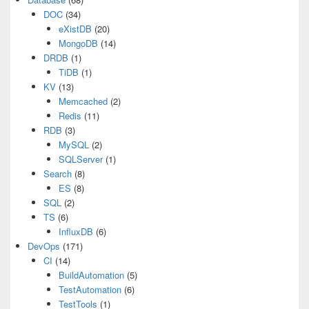
DOC
(34)
eXistDB
(20)
MongoDB
(14)
DRDB
(1)
TiDB
(1)
KV
(13)
Memcached
(2)
Redis
(11)
RDB
(3)
MySQL
(2)
SQLServer
(1)
Search
(8)
ES
(8)
SQL
(2)
TS
(6)
InfluxDB
(6)
DevOps
(171)
CI
(14)
BuildAutomation
(5)
TestAutomation
(6)
TestTools
(1)