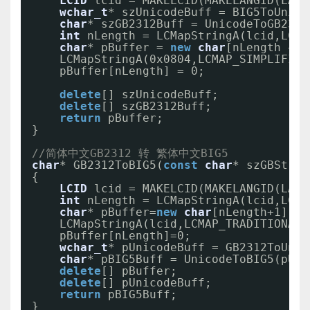
LCID
lcid = MAKELCID(MAKELANGID(LANG
wchar_t
* szUnicodeBuff = BIG5ToUnico
char
* szGB2312Buff = UnicodeToGB2312
int
nLength = LCMapStringA(lcid,LCMA
char
* pBuffer = 
new
char
[nLength + 1
LCMapStringA(0x0804,LCMAP_SIMPLIFIED
pBuffer[nLength] = 0;  
delete
[] szUnicodeBuff;  
delete
[] szGB2312Buff;  
return
pBuffer;  
}
//简体中文GB2312 转 繁体中文BIG5  
char
* GB2312ToBIG5(
const
char
* szGBStrin
{  
LCID
lcid = MAKELCID(MAKELANGID(LANG
int
nLength = LCMapStringA(lcid,LCMA
char
* pBuffer=
new
char
[nLength+1];  
LCMapStringA(lcid,LCMAP_TRADITIONAL_
pBuffer[nLength]=0;  
wchar_t
* pUnicodeBuff = GB2312ToUnic
char
* pBIG5Buff = UnicodeToBIG5(pUni
delete
[] pBuffer;  
delete
[] pUnicodeBuff;  
return
pBIG5Buff;  
}