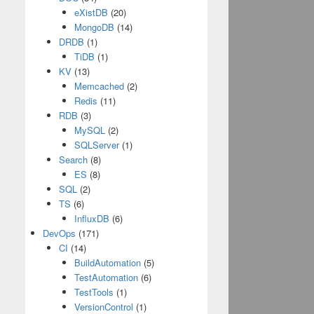
eXistDB
(20)
MongoDB
(14)
DRDB
(1)
TiDB
(1)
KV
(13)
Memcached
(2)
Redis
(11)
RDB
(3)
MySQL
(2)
SQLServer
(1)
Search
(8)
ES
(8)
SQL
(2)
TS
(6)
InfluxDB
(6)
DevOps
(171)
CI
(14)
BuildAutomation
(5)
TestAutomation
(6)
TestTools
(1)
VersionControl
(1)