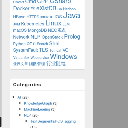
CSharp
CPP
Cmd
Charset
eXistDB
Docker
ES
Hadoop
Go
Java
IOS
HBase
HTTPS
InfluxDB
Linux
Kubernetes
LLM
JVM
MongoDB
NEO观点
macOS
Prolog
NLP
Network
OpenStack
Shell
Python
QT
Search
R
TLS
SystemFault
VC
Tomcat
Windows
VirtualBox
Webservice
行业随笔
业界文章
团队管理
Categories
AI
(28)
KnowledgeGraph
(3)
MachineLearing
(3)
NLP
(20)
TextSegment&POSTagging
(15)