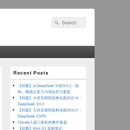
Search
Search
for:
Primary
Recent Posts
Sidebar
Widget
Area
【转载】从DeepSeek V3到V3.2：架
构、稀疏注意力与强化学习更新
【转载】大语言模型架构全面对比16：
DeepSeek V3.2
【转载】大语言模型架构全面对比01：
DeepSeek V3/R1
Claude入侵三家机构事件复盘
【转载】Kimi K3 架构笔记