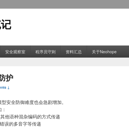
笔记
安全观察室
程序员守则
资料汇总
关于Neohope
防护
nts ↓
模型安全防御难度也会急剧增加。
如：
+其他语种混杂编码的方式传递
、错误的多音字等传递