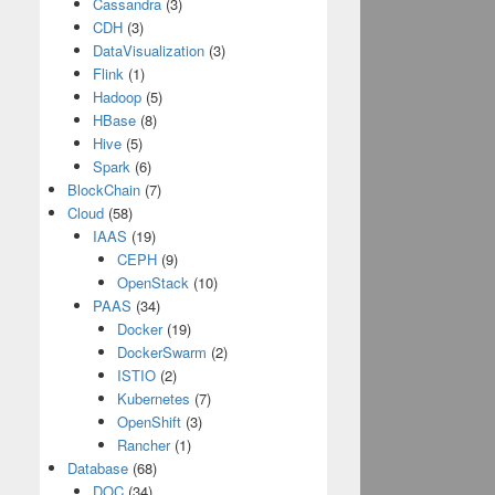
Cassandra
(3)
CDH
(3)
DataVisualization
(3)
Flink
(1)
Hadoop
(5)
HBase
(8)
Hive
(5)
Spark
(6)
BlockChain
(7)
Cloud
(58)
IAAS
(19)
CEPH
(9)
OpenStack
(10)
PAAS
(34)
Docker
(19)
DockerSwarm
(2)
ISTIO
(2)
Kubernetes
(7)
OpenShift
(3)
Rancher
(1)
Database
(68)
DOC
(34)