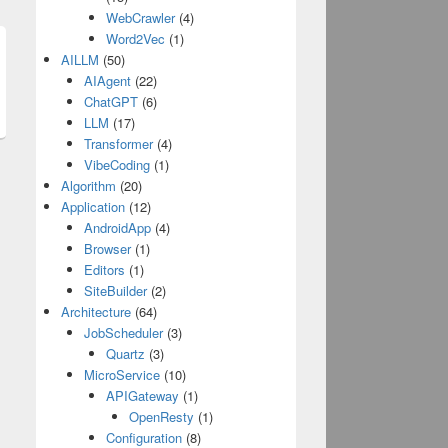
WebCrawler
(4)
Word2Vec
(1)
AILLM
(50)
t
AIAgent
(22)
:
ChatGPT
(6)
LLM
(17)
Transformer
(4)
VibeCoding
(1)
Algorithm
(20)
Application
(12)
AndroidApp
(4)
Browser
(1)
Editors
(1)
SiteBuilder
(2)
Architecture
(64)
JobScheduler
(3)
Quartz
(3)
MicroService
(10)
APIGateway
(1)
OpenResty
(1)
Configuration
(8)