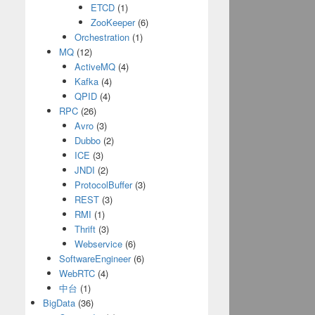
ETCD
(1)
ZooKeeper
(6)
Orchestration
(1)
MQ
(12)
ActiveMQ
(4)
Kafka
(4)
QPID
(4)
RPC
(26)
Avro
(3)
Dubbo
(2)
ICE
(3)
JNDI
(2)
ProtocolBuffer
(3)
REST
(3)
RMI
(1)
Thrift
(3)
Webservice
(6)
SoftwareEngineer
(6)
WebRTC
(4)
中台
(1)
BigData
(36)