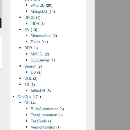
eXistDB
(20)
MongoDB
(14)
DRDB
(1)
TiDB
(1)
KV
(13)
Memcached
(2)
Redis
(11)
RDB
(3)
t
MySQL
(2)
:
SQLServer
(1)
Search
(8)
ES
(8)
SQL
(2)
TS
(6)
InfluxDB
(6)
DevOps
(171)
CI
(14)
BuildAutomation
(5)
TestAutomation
(6)
TestTools
(1)
VersionControl
(1)