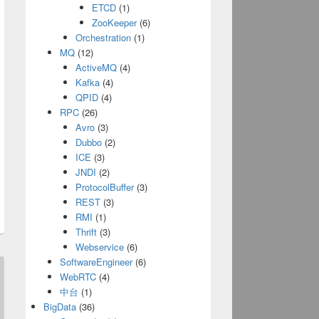
ETCD
(1)
ZooKeeper
(6)
Orchestration
(1)
MQ
(12)
ActiveMQ
(4)
Kafka
(4)
QPID
(4)
RPC
(26)
Avro
(3)
Dubbo
(2)
ICE
(3)
JNDI
(2)
ProtocolBuffer
(3)
REST
(3)
RMI
(1)
Thrift
(3)
Webservice
(6)
SoftwareEngineer
(6)
WebRTC
(4)
中台
(1)
BigData
(36)