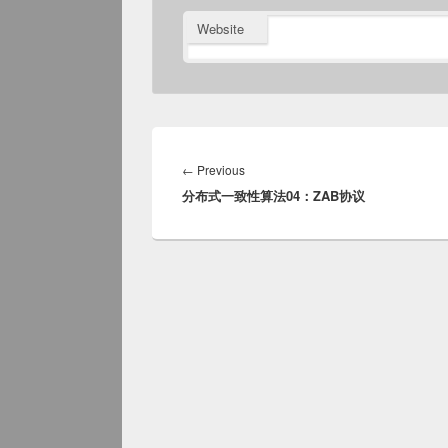
Website
Post
navigation
Previous
←
Previous
分布式一致性算法04：ZAB协议
post: