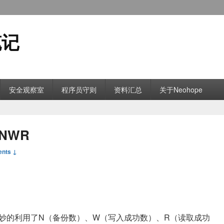
笔记
安全观察室
程序员守则
资料汇总
关于Neohope
NWR
nts ↓
妙的利用了N（备份数）、W（写入成功数）、R（读取成功