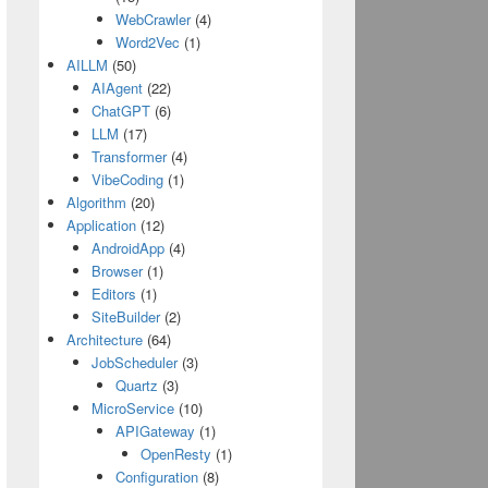
WebCrawler
(4)
Word2Vec
(1)
AILLM
(50)
AIAgent
(22)
ChatGPT
(6)
LLM
(17)
Transformer
(4)
VibeCoding
(1)
Algorithm
(20)
Application
(12)
AndroidApp
(4)
Browser
(1)
Editors
(1)
SiteBuilder
(2)
Architecture
(64)
JobScheduler
(3)
Quartz
(3)
MicroService
(10)
APIGateway
(1)
OpenResty
(1)
Configuration
(8)