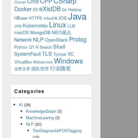
CSharp
CPP
Cmd
Charset
eXistDB
Docker
ES
Hadoop
Go
Java
IOS
HBase
HTTPS
InfluxDB
Linux
Kubernetes
LLM
JVM
MongoDB
NEO观点
macOS
Prolog
NLP
Network
OpenStack
Shell
Python
QT
Search
R
TLS
SystemFault
VC
Tomcat
Windows
VirtualBox
Webservice
行业随笔
业界文章
团队管理
Categories
AI
(28)
KnowledgeGraph
(3)
MachineLearing
(3)
NLP
(20)
TextSegment&POSTagging
(15)