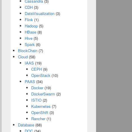
Cassandra
(3)
CDH
(3)
DataVisualization
(3)
Flink
(1)
Hadoop
(5)
HBase
(8)
Hive
(5)
Spark
(6)
BlockChain
(7)
Cloud
(58)
IAAS
(19)
CEPH
(9)
OpenStack
(10)
PAAS
(34)
Docker
(19)
DockerSwarm
(2)
ISTIO
(2)
Kubernetes
(7)
OpenShift
(3)
Rancher
(1)
Database
(68)
DOC
(34)