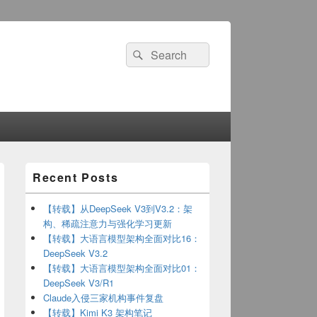
Search
Search
for:
Primary
Recent Posts
Sidebar
Widget
Area
【转载】从DeepSeek V3到V3.2：架
构、稀疏注意力与强化学习更新
【转载】大语言模型架构全面对比16：
DeepSeek V3.2
【转载】大语言模型架构全面对比01：
DeepSeek V3/R1
Claude入侵三家机构事件复盘
【转载】Kimi K3 架构笔记