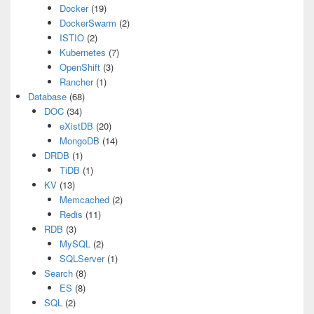
Docker
(19)
DockerSwarm
(2)
ISTIO
(2)
Kubernetes
(7)
OpenShift
(3)
Rancher
(1)
Database
(68)
DOC
(34)
eXistDB
(20)
MongoDB
(14)
DRDB
(1)
TiDB
(1)
KV
(13)
Memcached
(2)
Redis
(11)
RDB
(3)
MySQL
(2)
SQLServer
(1)
Search
(8)
ES
(8)
SQL
(2)