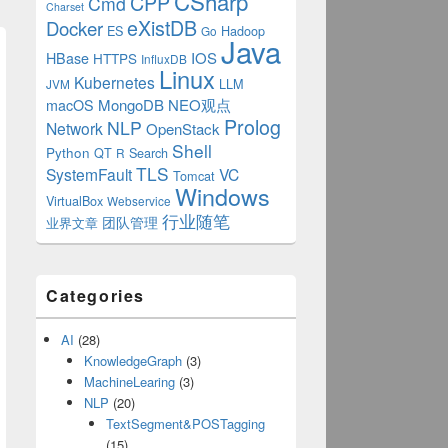
CSharp
CPP
Cmd
Charset
eXistDB
Docker
ES
Hadoop
Go
Java
IOS
HBase
HTTPS
InfluxDB
Linux
Kubernetes
LLM
JVM
MongoDB
NEO观点
macOS
Prolog
NLP
Network
OpenStack
Shell
Python
QT
Search
R
TLS
SystemFault
VC
Tomcat
Windows
VirtualBox
Webservice
行业随笔
业界文章
团队管理
Categories
AI
(28)
KnowledgeGraph
(3)
MachineLearing
(3)
NLP
(20)
TextSegment&POSTagging
(15)