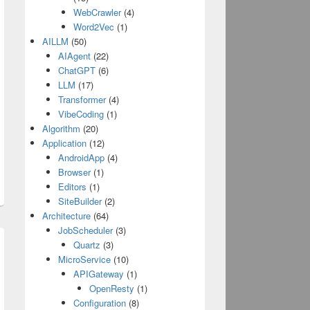
WebCrawler
(4)
Word2Vec
(1)
AILLM
(50)
AIAgent
(22)
ChatGPT
(6)
LLM
(17)
Transformer
(4)
VibeCoding
(1)
Algorithm
(20)
Application
(12)
AndroidApp
(4)
Browser
(1)
Editors
(1)
SiteBuilder
(2)
Architecture
(64)
JobScheduler
(3)
Quartz
(3)
MicroService
(10)
APIGateway
(1)
OpenResty
(1)
Configuration
(8)