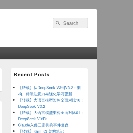
Search
Search
for:
Primary
Recent Posts
Sidebar
Widget
Area
【转载】从DeepSeek V3到V3.2：架
构、稀疏注意力与强化学习更新
【转载】大语言模型架构全面对比16：
DeepSeek V3.2
【转载】大语言模型架构全面对比01：
DeepSeek V3/R1
Claude入侵三家机构事件复盘
【转载】Kimi K3 架构笔记