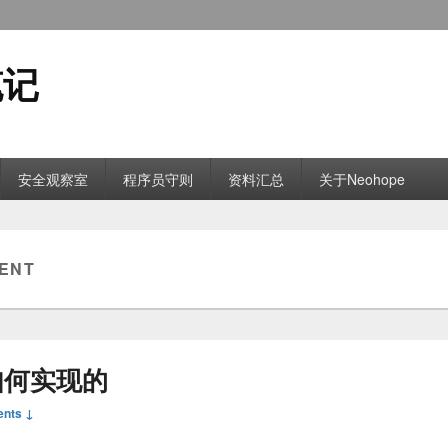
笔记
安全观察室
程序员守则
资料汇总
关于Neohope
ENT
e是如何实现的
nts ↓