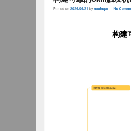
Posted on
2026/06/21
by
neohope
—
No Comme
构建可