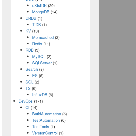
eXistDB
(20)
MongoDB
(14)
DRDB
(1)
TiDB
(1)
KV
(13)
Memcached
(2)
Redis
(11)
RDB
(3)
MySQL
(2)
SQLServer
(1)
Search
(8)
ES
(8)
SQL
(2)
TS
(6)
InfluxDB
(6)
DevOps
(171)
CI
(14)
BuildAutomation
(5)
TestAutomation
(6)
TestTools
(1)
VersionControl
(1)