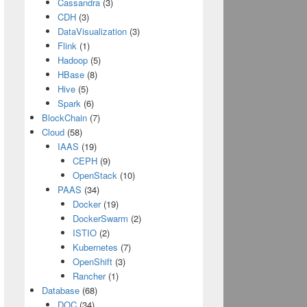
Cassandra
(3)
CDH
(3)
DataVisualization
(3)
Flink
(1)
Hadoop
(5)
HBase
(8)
Hive
(5)
Spark
(6)
BlockChain
(7)
Cloud
(58)
IAAS
(19)
CEPH
(9)
OpenStack
(10)
PAAS
(34)
Docker
(19)
DockerSwarm
(2)
ISTIO
(2)
Kubernetes
(7)
OpenShift
(3)
Rancher
(1)
Database
(68)
DOC
(34)