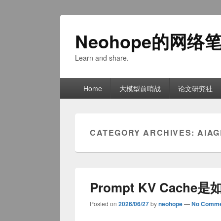
Neohope的网络
Learn and share.
Primary
Home
大模型前哨战
论文研究社
menu
CATEGORY ARCHIVES:
AIAG
Prompt KV Cach
Posted on
2026/06/27
by
neohope
—
No Comme