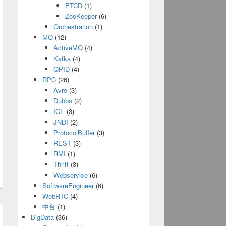
ETCD
(1)
ZooKeeper
(6)
Orchestration
(1)
MQ
(12)
ActiveMQ
(4)
Kafka
(4)
QPID
(4)
RPC
(26)
Avro
(3)
Dubbo
(2)
ICE
(3)
JNDI
(2)
ProtocolBuffer
(3)
REST
(3)
RMI
(1)
Thrift
(3)
Webservice
(6)
SoftwareEngineer
(6)
WebRTC
(4)
中台
(1)
BigData
(36)