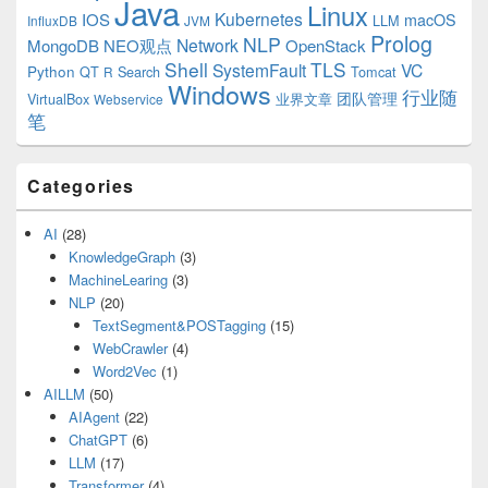
Java
Linux
Kubernetes
IOS
macOS
LLM
InfluxDB
JVM
Prolog
NLP
Network
MongoDB
NEO观点
OpenStack
Shell
TLS
SystemFault
VC
Python
QT
Search
Tomcat
R
Windows
行业随
VirtualBox
业界文章
团队管理
Webservice
笔
Categories
AI
(28)
KnowledgeGraph
(3)
MachineLearing
(3)
NLP
(20)
TextSegment&POSTagging
(15)
WebCrawler
(4)
Word2Vec
(1)
AILLM
(50)
AIAgent
(22)
ChatGPT
(6)
LLM
(17)
Transformer
(4)