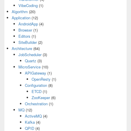
VibeCoding
(1)
Algorithm
(20)
Application
(12)
AndroidApp
(4)
Browser
(1)
Editors
(1)
SiteBuilder
(2)
Architecture
(64)
JobScheduler
(3)
Quartz
(3)
MicroService
(10)
APIGateway
(1)
OpenResty
(1)
Configuration
(8)
ETCD
(1)
ZooKeeper
(6)
Orchestration
(1)
MQ
(12)
ActiveMQ
(4)
Kafka
(4)
QPID
(4)