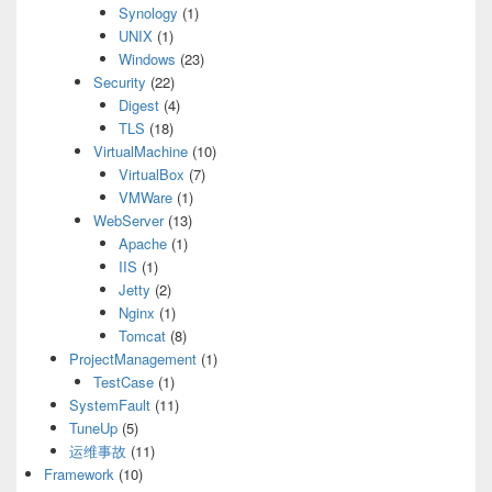
Synology
(1)
UNIX
(1)
Windows
(23)
Security
(22)
Digest
(4)
TLS
(18)
VirtualMachine
(10)
VirtualBox
(7)
VMWare
(1)
WebServer
(13)
Apache
(1)
IIS
(1)
Jetty
(2)
Nginx
(1)
Tomcat
(8)
ProjectManagement
(1)
TestCase
(1)
SystemFault
(11)
TuneUp
(5)
运维事故
(11)
Framework
(10)