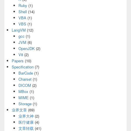
Ruby
(1)
Shell
(14)
VBA
(1)
VBS
(1)
LangVM
(12)
gcc
(1)
JVM
(6)
OpenJDK
(2)
V8
(2)
Papers
(10)
Specification
(7)
BarCode
(1)
Charset
(1)
DICOM
(2)
MBox
(1)
MIME
(1)
Storage
(1)
业界文章
(69)
业界大神
(2)
医疗健康
(4)
文章转载
(41)