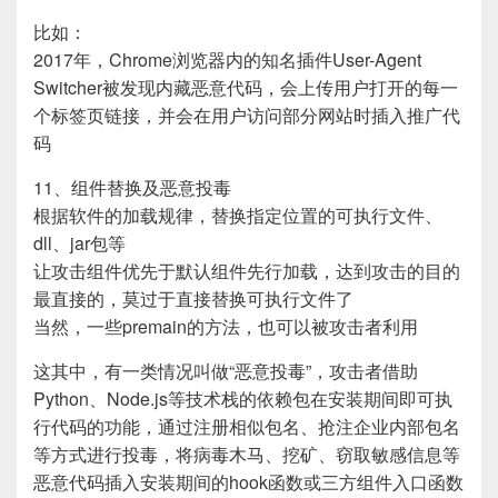
比如：
2017年，Chrome浏览器内的知名插件User-Agent
Switcher被发现内藏恶意代码，会上传用户打开的每一
个标签页链接，并会在用户访问部分网站时插入推广代
码
11、组件替换及恶意投毒
根据软件的加载规律，替换指定位置的可执行文件、
dll、jar包等
让攻击组件优先于默认组件先行加载，达到攻击的目的
最直接的，莫过于直接替换可执行文件了
当然，一些premain的方法，也可以被攻击者利用
这其中，有一类情况叫做“恶意投毒”，攻击者借助
Python、Node.js等技术栈的依赖包在安装期间即可执
行代码的功能，通过注册相似包名、抢注企业内部包名
等方式进行投毒，将病毒木马、挖矿、窃取敏感信息等
恶意代码插入安装期间的hook函数或三方组件入口函数