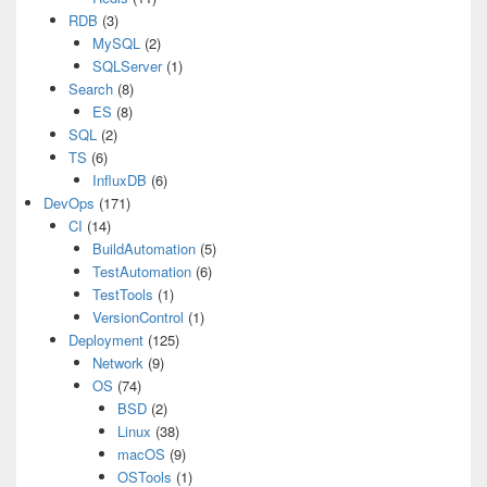
RDB
(3)
MySQL
(2)
SQLServer
(1)
Search
(8)
ES
(8)
SQL
(2)
TS
(6)
InfluxDB
(6)
DevOps
(171)
CI
(14)
BuildAutomation
(5)
TestAutomation
(6)
TestTools
(1)
VersionControl
(1)
Deployment
(125)
Network
(9)
OS
(74)
BSD
(2)
Linux
(38)
macOS
(9)
OSTools
(1)