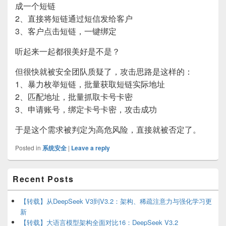
成一个短链
2、直接将短链通过短信发给客户
3、客户点击短链，一键绑定
听起来一起都很美好是不是？
但很快就被安全团队质疑了，攻击思路是这样的：
1、暴力枚举短链，批量获取短链实际地址
2、匹配地址，批量抓取卡号卡密
3、申请账号，绑定卡号卡密，攻击成功
于是这个需求被判定为高危风险，直接就被否定了。
Posted in
系统安全
|
Leave a reply
Primary
Recent Posts
Sidebar
Widget
Area
【转载】从DeepSeek V3到V3.2：架构、稀疏注意力与强化学习更
新
【转载】大语言模型架构全面对比16：DeepSeek V3.2