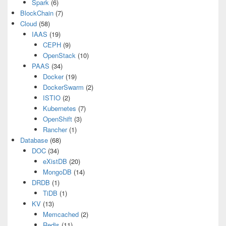
Spark
(6)
BlockChain
(7)
Cloud
(58)
IAAS
(19)
CEPH
(9)
OpenStack
(10)
PAAS
(34)
Docker
(19)
DockerSwarm
(2)
ISTIO
(2)
Kubernetes
(7)
OpenShift
(3)
Rancher
(1)
Database
(68)
DOC
(34)
eXistDB
(20)
MongoDB
(14)
DRDB
(1)
TiDB
(1)
KV
(13)
Memcached
(2)
Redis
(11)