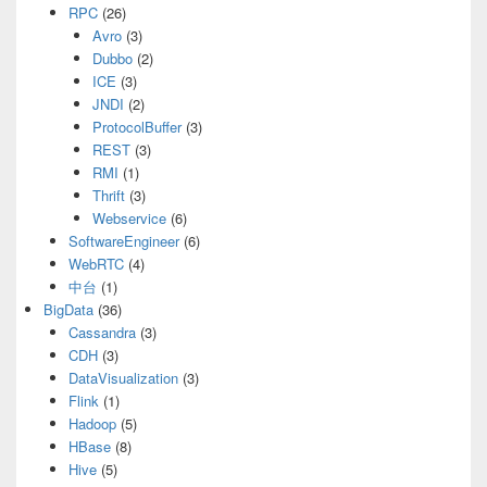
RPC
(26)
Avro
(3)
Dubbo
(2)
ICE
(3)
JNDI
(2)
ProtocolBuffer
(3)
REST
(3)
RMI
(1)
Thrift
(3)
Webservice
(6)
SoftwareEngineer
(6)
WebRTC
(4)
中台
(1)
BigData
(36)
Cassandra
(3)
CDH
(3)
DataVisualization
(3)
Flink
(1)
Hadoop
(5)
HBase
(8)
Hive
(5)