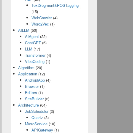
TextSegment&POSTagging
(15)
WebCrawler
(4)
Word2Vec
(1)
AILLM
(50)
AIAgent
(22)
ChatGPT
(6)
LLM
(17)
Transformer
(4)
VibeCoding
(1)
Algorithm
(20)
Application
(12)
AndroidApp
(4)
Browser
(1)
Editors
(1)
SiteBuilder
(2)
Architecture
(64)
JobScheduler
(3)
Quartz
(3)
MicroService
(10)
APIGateway
(1)