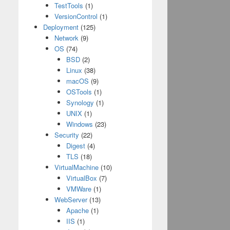
TestTools
(1)
VersionControl
(1)
Deployment
(125)
Network
(9)
OS
(74)
BSD
(2)
Linux
(38)
macOS
(9)
OSTools
(1)
Synology
(1)
UNIX
(1)
Windows
(23)
Security
(22)
Digest
(4)
TLS
(18)
VirtualMachine
(10)
VirtualBox
(7)
VMWare
(1)
WebServer
(13)
Apache
(1)
IIS
(1)