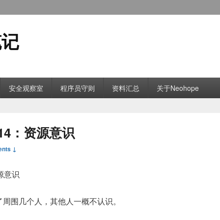
笔记
安全观察室
程序员守则
资料汇总
关于Neohope
14：资源意识
nts ↓
源意识
了周围几个人，其他人一概不认识。