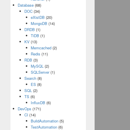
Database
(68)
DOC
(34)
eXistDB
(20)
MongoDB
(14)
DRDB
(1)
TiDB
(1)
KV
(13)
Memcached
(2)
Redis
(11)
RDB
(3)
MySQL
(2)
SQLServer
(1)
Search
(8)
ES
(8)
SQL
(2)
TS
(6)
InfluxDB
(6)
DevOps
(171)
CI
(14)
BuildAutomation
(5)
TestAutomation
(6)