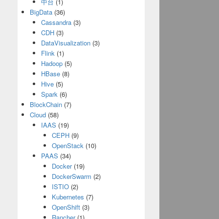
中台
(1)
BigData
(36)
Cassandra
(3)
CDH
(3)
DataVisualization
(3)
Flink
(1)
Hadoop
(5)
HBase
(8)
Hive
(5)
Spark
(6)
BlockChain
(7)
Cloud
(58)
IAAS
(19)
CEPH
(9)
OpenStack
(10)
PAAS
(34)
Docker
(19)
DockerSwarm
(2)
ISTIO
(2)
Kubernetes
(7)
OpenShift
(3)
Rancher
(1)