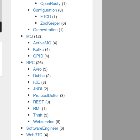
OpenResty
(1)
Configuration
(8)
ETCD
(1)
ZooKeeper
(6)
Orchestration
(1)
MQ
(12)
ActiveMQ
(4)
Kafka
(4)
t
QPID
(4)
RPC
(26)
:
Avro
(3)
Dubbo
(2)
ICE
(3)
JNDI
(2)
ProtocolBuffer
(3)
REST
(3)
RMI
(1)
Thrift
(3)
Webservice
(6)
SoftwareEngineer
(6)
WebRTC
(4)