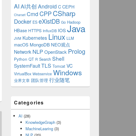
AI
AI共创
Android
C
CEPH
CSharp
CPP
Cmd
Charset
eXistDB
Docker
ES
Hadoop
Go
Java
IOS
HBase
HTTPS
InfluxDB
Linux
Kubernetes
LLM
JVM
MongoDB
NEO观点
macOS
Prolog
NLP
Network
OpenStack
Shell
Python
QT
Search
R
TLS
SystemFault
VC
Tomcat
Windows
VirtualBox
Webservice
行业随笔
业界文章
团队管理
Categories
AI
(28)
KnowledgeGraph
(3)
MachineLearing
(3)
NLP
(20)