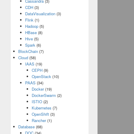
Cassandra
(3)
CDH
(3)
DataVisualization
(3)
Flink
(1)
Hadoop
(5)
HBase
(8)
Hive
(5)
Spark
(6)
BlockChain
(7)
Cloud
(58)
IAAS
(19)
CEPH
(9)
OpenStack
(10)
PAAS
(34)
Docker
(19)
DockerSwarm
(2)
ISTIO
(2)
Kubernetes
(7)
OpenShift
(3)
Rancher
(1)
Database
(68)
DOC
(34)