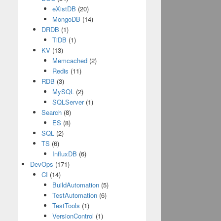
eXistDB
(20)
MongoDB
(14)
DRDB
(1)
TiDB
(1)
KV
(13)
Memcached
(2)
Redis
(11)
RDB
(3)
MySQL
(2)
SQLServer
(1)
Search
(8)
ES
(8)
SQL
(2)
TS
(6)
InfluxDB
(6)
DevOps
(171)
CI
(14)
BuildAutomation
(5)
TestAutomation
(6)
TestTools
(1)
VersionControl
(1)