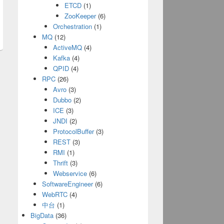
ETCD
(1)
t
ZooKeeper
(6)
Orchestration
(1)
:
MQ
(12)
ActiveMQ
(4)
Kafka
(4)
QPID
(4)
RPC
(26)
Avro
(3)
Dubbo
(2)
ICE
(3)
JNDI
(2)
ProtocolBuffer
(3)
REST
(3)
RMI
(1)
Thrift
(3)
Webservice
(6)
SoftwareEngineer
(6)
WebRTC
(4)
中台
(1)
BigData
(36)