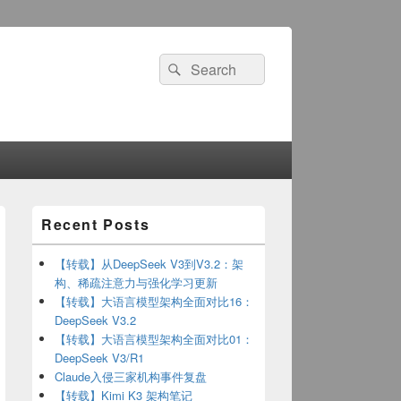
Search
Search
for:
Primary
Recent Posts
Sidebar
Widget
Area
【转载】从DeepSeek V3到V3.2：架
构、稀疏注意力与强化学习更新
【转载】大语言模型架构全面对比16：
DeepSeek V3.2
【转载】大语言模型架构全面对比01：
DeepSeek V3/R1
Claude入侵三家机构事件复盘
【转载】Kimi K3 架构笔记