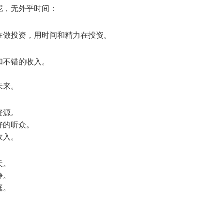
呢，无外乎时间：
在做投资，用时间和精力在投资。
和不错的收入。
未来。
资源。
好的听众。
收入。
天。
静。
庭。
。