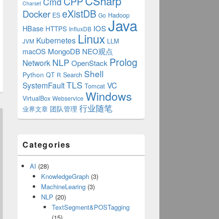
CSharp
CPP
Cmd
Charset
eXistDB
Docker
ES
Hadoop
Go
Java
IOS
HBase
HTTPS
InfluxDB
Linux
Kubernetes
LLM
JVM
MongoDB
NEO观点
macOS
Prolog
NLP
Network
OpenStack
Shell
Python
QT
Search
R
TLS
SystemFault
VC
Tomcat
Windows
VirtualBox
Webservice
行业随笔
业界文章
团队管理
Categories
AI
(28)
KnowledgeGraph
(3)
MachineLearing
(3)
NLP
(20)
TextSegment&POSTagging
(15)