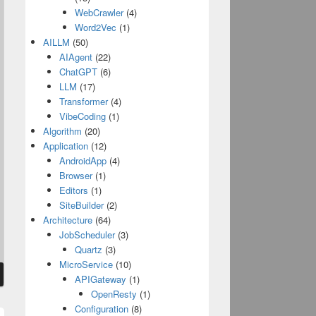
WebCrawler
(4)
Word2Vec
(1)
AILLM
(50)
AIAgent
(22)
ChatGPT
(6)
LLM
(17)
Transformer
(4)
VibeCoding
(1)
Algorithm
(20)
Application
(12)
AndroidApp
(4)
Browser
(1)
Editors
(1)
SiteBuilder
(2)
Architecture
(64)
JobScheduler
(3)
Quartz
(3)
MicroService
(10)
APIGateway
(1)
OpenResty
(1)
Configuration
(8)