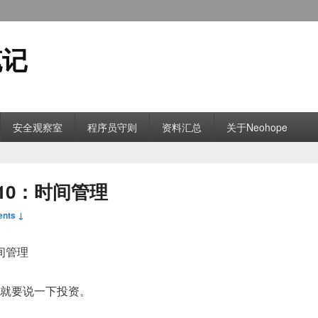
笔记
安全观察室
程序员守则
资料汇总
关于Neohope
10：时间管理
nts ↓
间管理
，就要说一下投资。