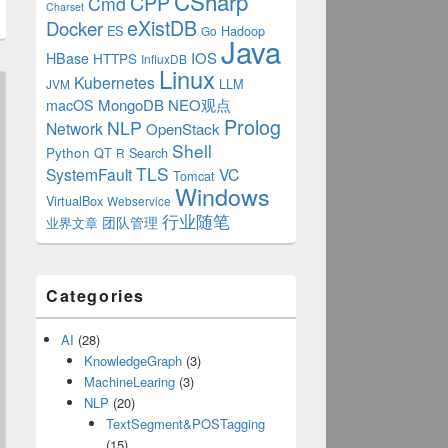
CSharp
CPP
Cmd
Charset
eXistDB
Docker
ES
Hadoop
Go
Java
IOS
HBase
HTTPS
InfluxDB
Linux
Kubernetes
LLM
JVM
MongoDB
NEO观点
macOS
Prolog
NLP
Network
OpenStack
Shell
Python
QT
Search
R
TLS
SystemFault
VC
Tomcat
Windows
VirtualBox
Webservice
行业随笔
业界文章
团队管理
Categories
AI
(28)
KnowledgeGraph
(3)
MachineLearing
(3)
NLP
(20)
TextSegment&POSTagging
(15)