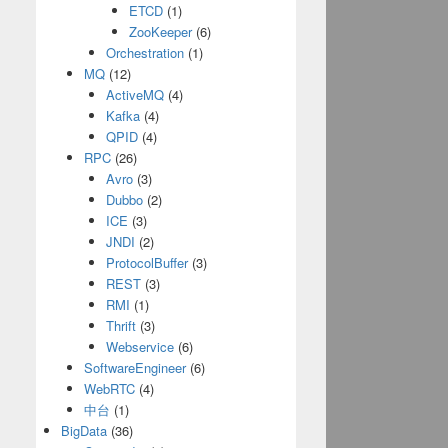
ETCD
(1)
ZooKeeper
(6)
Orchestration
(1)
MQ
(12)
ActiveMQ
(4)
Kafka
(4)
QPID
(4)
RPC
(26)
Avro
(3)
Dubbo
(2)
ICE
(3)
JNDI
(2)
ProtocolBuffer
(3)
REST
(3)
RMI
(1)
Thrift
(3)
Webservice
(6)
SoftwareEngineer
(6)
WebRTC
(4)
中台
(1)
BigData
(36)