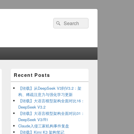
Search
Search
for:
Primary
Recent Posts
Sidebar
Widget
Area
【转载】从DeepSeek V3到V3.2：架
构、稀疏注意力与强化学习更新
【转载】大语言模型架构全面对比16：
DeepSeek V3.2
【转载】大语言模型架构全面对比01：
DeepSeek V3/R1
Claude入侵三家机构事件复盘
【转载】Kimi K3 架构笔记