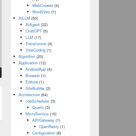
WebCrawler
(4)
Word2Vec
(1)
AILLM
(50)
AIAgent
(22)
ChatGPT
(6)
LLM
(17)
Transformer
(4)
VibeCoding
(1)
Algorithm
(20)
Application
(12)
AndroidApp
(4)
Browser
(1)
Editors
(1)
SiteBuilder
(2)
Architecture
(64)
t
JobScheduler
(3)
Quartz
(3)
:
MicroService
(10)
APIGateway
(1)
OpenResty
(1)
Configuration
(8)