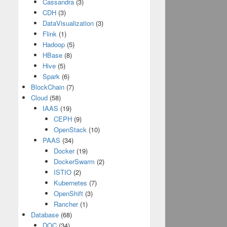
Cassandra
(3)
CDH
(3)
DataVisualization
(3)
Flink
(1)
Hadoop
(5)
HBase
(8)
Hive
(5)
Spark
(6)
BlockChain
(7)
Cloud
(58)
IAAS
(19)
CEPH
(9)
OpenStack
(10)
PAAS
(34)
Docker
(19)
DockerSwarm
(2)
ISTIO
(2)
Kubernetes
(7)
OpenShift
(3)
Rancher
(1)
Database
(68)
DOC
(34)