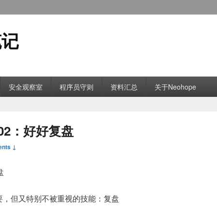
笔记
安全观察室
程序员守则
资料汇总
关于Neohope
02：好好复盘
nts ↓
盘
要，但又特别不被重视的技能：复盘