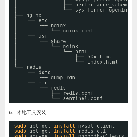
│               ├── performance_schema [
│               └── sys [error opening 
d
├── nginx
│   ├── etc
│   │   └── nginx
│   │       └── nginx.conf
│   └── usr
│       └── share
│           └── nginx
│               └── html
│                   ├── 50x.html
│                   └── index.html
└── redis
├── data
│   └── dump.rdb
└── etc
└── redis
├── redis.conf
└── sentinel.conf
5、本地工具安装
sudo
apt-get 
install
mysql-client
sudo
apt-get 
install
redis-cli
sudo
apt-get 
install
mongodb-clients