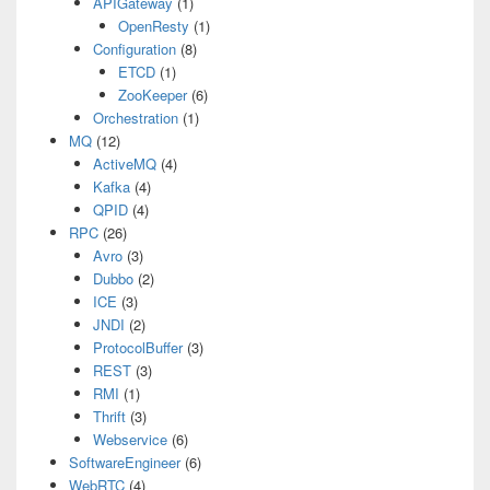
APIGateway
(1)
OpenResty
(1)
Configuration
(8)
ETCD
(1)
ZooKeeper
(6)
Orchestration
(1)
MQ
(12)
ActiveMQ
(4)
Kafka
(4)
QPID
(4)
RPC
(26)
Avro
(3)
Dubbo
(2)
ICE
(3)
JNDI
(2)
ProtocolBuffer
(3)
REST
(3)
RMI
(1)
Thrift
(3)
Webservice
(6)
SoftwareEngineer
(6)
WebRTC
(4)