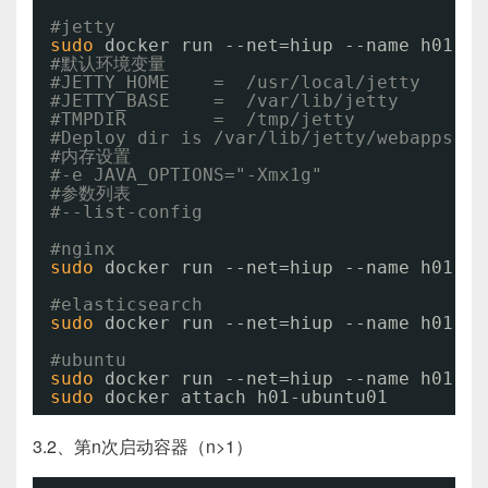
#jetty
sudo
docker run --net=hiup --name h01-je
#默认环境变量
#JETTY_HOME    =  /usr/local/jetty
#JETTY_BASE    =  /var/lib/jetty
#TMPDIR        =  /tmp/jetty
#Deploy dir is /var/lib/jetty/webapps
#内存设置
#-e JAVA_OPTIONS="-Xmx1g"
#参数列表
#--list-config
#nginx
sudo
docker run --net=hiup --name h01-ng
#elasticsearch
sudo
docker run --net=hiup --name h01-es
#ubuntu
sudo
docker run --net=hiup --name h01-ub
sudo
docker attach h01-ubuntu01
3.2、第n次启动容器（n>1）