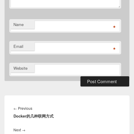
Name
*
Email
*
Website
Post
navigation
Previous
←
Previous
Docker的几种联网方式
post:
Next
Next
→