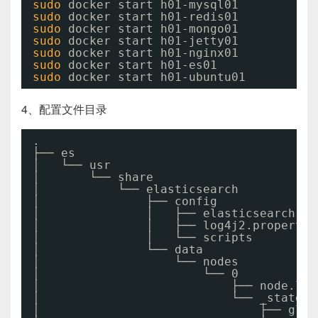
sudo
docker start h01-mysql01
sudo
docker start h01-redis01
sudo
docker start h01-mongo01
sudo
docker start h01-jetty01
sudo
docker start h01-nginx01
sudo
docker start h01-es01
sudo
docker start h01-ubuntu01
4、配置文件目录
.
├── es
│   └── usr
│       └── share
│           └── elasticsearch
│               ├── config
│               │   ├── elasticsearch.ym
│               │   ├── log4j2.propertie
│               │   └── scripts
│               └── data
│                   └── nodes
│                       └── 0
│                           ├── node.loc
│                           └── _state
│                               ├── glob