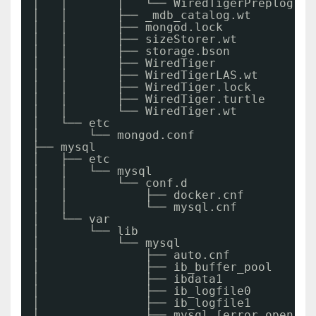
│   │       │   └── WiredTigerPreplog.00
│   │       ├── _mdb_catalog.wt
│   │       ├── mongod.lock
│   │       ├── sizeStorer.wt
│   │       ├── storage.bson
│   │       ├── WiredTiger
│   │       ├── WiredTigerLAS.wt
│   │       ├── WiredTiger.lock
│   │       ├── WiredTiger.turtle
│   │       └── WiredTiger.wt
│   └── etc
│       └── mongod.conf
├── mysql
│   ├── etc
│   │   └── mysql
│   │       └── conf.d
│   │           ├── docker.cnf
│   │           └── mysql.cnf
│   └── var
│       └── lib
│           └── mysql
│               ├── auto.cnf
│               ├── ib_buffer_pool
│               ├── ibdata1
│               ├── ib_logfile0
│               ├── ib_logfile1
│               ├── mysql [error opening