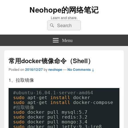
Neohope的网络笔记
Learn and share.
Search
Search
for:
Menu
常用docker镜像命令（Shell）
Posted on
2016/12/27
by
neohope
—
No Comments ↓
1、拉取镜像
#ubuntu-16.04.1-server-amd64
sudo
apt-get 
install
docker
sudo
apt-get 
install
docker-compose
#拉取镜像
sudo
docker pull mysql:5.7
sudo
docker pull redis:3.2
sudo
docker pull mongo:3.4
sudo
docker pull jetty:9.3-jre8