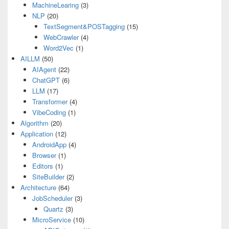
MachineLearing
(3)
NLP
(20)
TextSegment&POSTagging
(15)
WebCrawler
(4)
Word2Vec
(1)
AILLM
(50)
AIAgent
(22)
ChatGPT
(6)
LLM
(17)
Transformer
(4)
VibeCoding
(1)
Algorithm
(20)
Application
(12)
AndroidApp
(4)
Browser
(1)
Editors
(1)
SiteBuilder
(2)
Architecture
(64)
JobScheduler
(3)
Quartz
(3)
MicroService
(10)