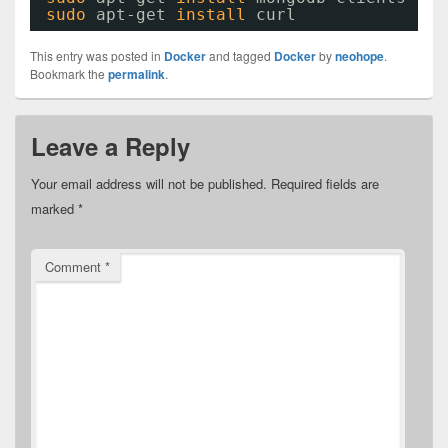
sudo
apt-get 
install
curl
This entry was posted in
Docker
and tagged
Docker
by
neohope
.
Bookmark the
permalink
.
Leave a Reply
Your email address will not be published.
Required fields are
marked
*
Comment
*