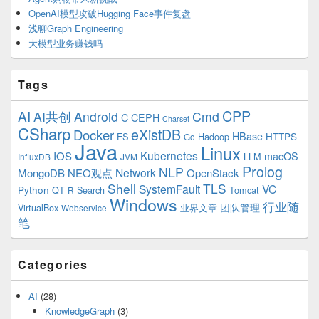
OpenAI模型攻破Hugging Face事件复盘
浅聊Graph Engineering
大模型业务赚钱吗
Tags
CPP
AI
AI共创
Android
Cmd
C
CEPH
Charset
CSharp
eXistDB
Docker
HBase
ES
Hadoop
HTTPS
Go
Java
Linux
Kubernetes
IOS
macOS
LLM
InfluxDB
JVM
Prolog
NLP
Network
MongoDB
NEO观点
OpenStack
Shell
TLS
SystemFault
VC
Python
QT
Search
Tomcat
R
Windows
行业随
VirtualBox
业界文章
团队管理
Webservice
笔
Categories
AI
(28)
KnowledgeGraph
(3)