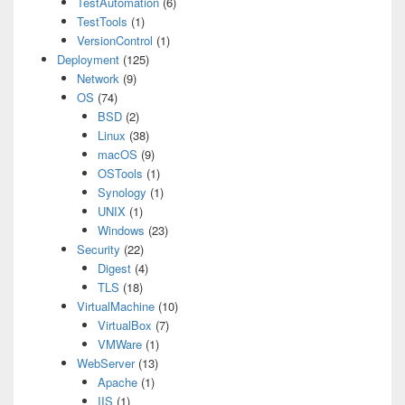
TestAutomation
(6)
TestTools
(1)
VersionControl
(1)
Deployment
(125)
Network
(9)
OS
(74)
BSD
(2)
Linux
(38)
macOS
(9)
OSTools
(1)
Synology
(1)
UNIX
(1)
Windows
(23)
Security
(22)
Digest
(4)
TLS
(18)
VirtualMachine
(10)
VirtualBox
(7)
VMWare
(1)
WebServer
(13)
Apache
(1)
IIS
(1)