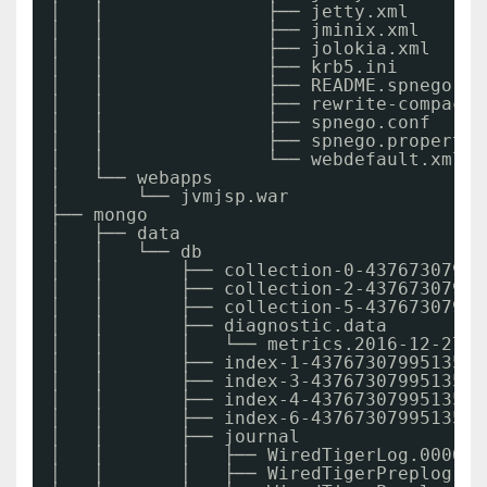
│   │               ├── jetty.xml
│   │               ├── jminix.xml
│   │               ├── jolokia.xml
│   │               ├── krb5.ini
│   │               ├── README.spnego
│   │               ├── rewrite-compactp
│   │               ├── spnego.conf
│   │               ├── spnego.propertie
│   │               └── webdefault.xml
│   └── webapps
│       └── jvmjsp.war
├── mongo
│   ├── data
│   │   └── db
│   │       ├── collection-0-43767307995
│   │       ├── collection-2-43767307995
│   │       ├── collection-5-43767307995
│   │       ├── diagnostic.data
│   │       │   └── metrics.2016-12-27T0
│   │       ├── index-1-4376730799513530
│   │       ├── index-3-4376730799513530
│   │       ├── index-4-4376730799513530
│   │       ├── index-6-4376730799513530
│   │       ├── journal
│   │       │   ├── WiredTigerLog.000000
│   │       │   ├── WiredTigerPreplog.00