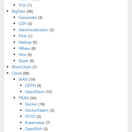
中台
(1)
BigData
(36)
Cassandra
(3)
CDH
(3)
DataVisualization
(3)
Flink
(1)
Hadoop
(5)
HBase
(8)
Hive
(5)
Spark
(6)
BlockChain
(7)
Cloud
(58)
IAAS
(19)
CEPH
(9)
OpenStack
(10)
PAAS
(34)
Docker
(19)
DockerSwarm
(2)
ISTIO
(2)
Kubernetes
(7)
OpenShift
(3)