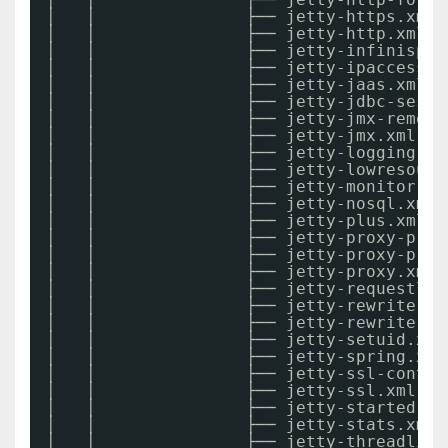
│   │               ├── jetty-https.xml
│   │               ├── jetty-http.xml
│   │               ├── jetty-infinispan
│   │               ├── jetty-ipaccess.x
│   │               ├── jetty-jaas.xml
│   │               ├── jetty-jdbc-sessi
│   │               ├── jetty-jmx-remote
│   │               ├── jetty-jmx.xml
│   │               ├── jetty-logging.xm
│   │               ├── jetty-lowresourc
│   │               ├── jetty-monitor.xm
│   │               ├── jetty-nosql.xml
│   │               ├── jetty-plus.xml
│   │               ├── jetty-proxy-prot
│   │               ├── jetty-proxy-prot
│   │               ├── jetty-proxy.xml
│   │               ├── jetty-requestlog
│   │               ├── jetty-rewrite-cu
│   │               ├── jetty-rewrite.xm
│   │               ├── jetty-setuid.xml
│   │               ├── jetty-spring.xml
│   │               ├── jetty-ssl-contex
│   │               ├── jetty-ssl.xml
│   │               ├── jetty-started.xm
│   │               ├── jetty-stats.xml
│   │               ├── jetty-threadlimi