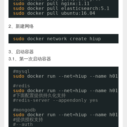
sudo
docker pull nginx:1.11
sudo
docker pull elasticsearch:5.1
sudo
docker pull ubuntu:16.04
2、新建网络
sudo
docker network create hiup
3、启动容器
3.1、第一次启动容器
#mysql
sudo
docker run --net=hiup --name h01-my
#redis
sudo
docker run --net=hiup --name h01-re
#下面配置提供持久化支持
#redis-server --appendonly yes
#mongodb
sudo
docker run --net=hiup --name h01-mo
#提供授权支持
#--auth