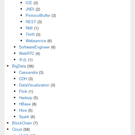
ICE
(3)
JNDI
(2)
ProtocolBuffer
(3)
REST
(3)
RMI
(1)
Thrift
(3)
Webservice
(6)
SoftwareEngineer
(6)
WebRTC
(4)
中台
(1)
BigData
(36)
Cassandra
(3)
CDH
(3)
DataVisualization
(3)
Flink
(1)
Hadoop
(5)
HBase
(8)
Hive
(5)
Spark
(6)
BlockChain
(7)
Cloud
(58)