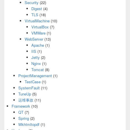
Security
(22)
Digest
(4)
TLS
(18)
VirtualMachine
(10)
VirtualBox
(7)
VMWare
(1)
WebServer
(13)
Apache
(1)
IIS
(1)
Jetty
(2)
Nginx
(1)
Tomcat
(8)
ProjectManagement
(1)
TestCase
(1)
SystemFault
(11)
TuneUp
(5)
运维事故
(11)
Framework
(10)
QT
(7)
Spring
(2)
Wkhtmltopdf
(1)