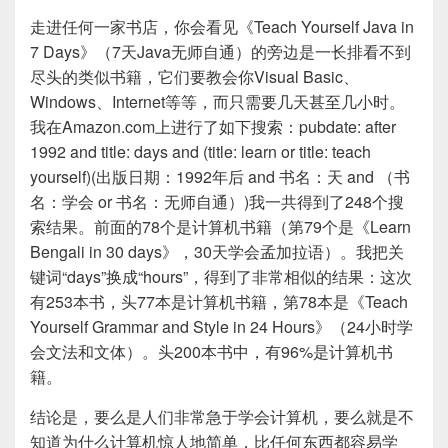
走进任何一家书店，你会看见《Teach Yourself Java in
7 Days》（7天Java无师自通）的旁边是一长排看不到
尽头的类似书籍，它们要教会你Visual Basic、
Windows、Internet等等，而只需要几天甚至几小时。
我在Amazon.com上进行了如下搜索：pubdate: after
1992 and title: days and (title: learn or title: teach
yourself)(出版日期：1992年后 and 书名：天 and （书
名：学会 or 书名：无师自通）)我一共得到了248个搜
索结果。前面的78个是计算机书籍（第79个是《Learn
Bengali in 30 days》，30天学会孟加拉语）。我把关
键词“days”换成“hours”，得到了非常相似的结果：这次
有253本书，头77本是计算机书籍，第78本是《Teach
Yourself Grammar and Style in 24 Hours》（24小时学
会文法和文体）。头200本书中，有96%是计算机书
籍。
结论是，要么是人们非常急于学会计算机，要么就是不
知道为什么计算机惊人地简单，比任何东西都容易学