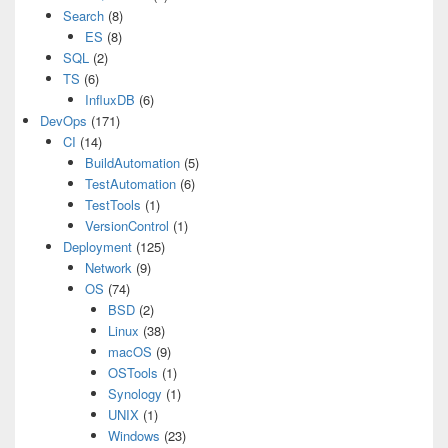
Search
(8)
ES
(8)
SQL
(2)
TS
(6)
InfluxDB
(6)
DevOps
(171)
CI
(14)
BuildAutomation
(5)
TestAutomation
(6)
TestTools
(1)
VersionControl
(1)
Deployment
(125)
Network
(9)
OS
(74)
BSD
(2)
Linux
(38)
macOS
(9)
OSTools
(1)
Synology
(1)
UNIX
(1)
Windows
(23)