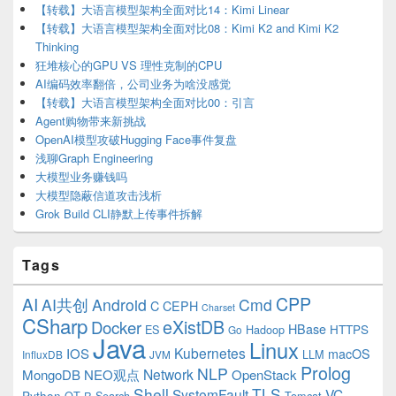
【转载】大语言模型架构全面对比14：Kimi Linear
【转载】大语言模型架构全面对比08：Kimi K2 and Kimi K2
Thinking
狂堆核心的GPU VS 理性克制的CPU
AI编码效率翻倍，公司业务为啥没感觉
【转载】大语言模型架构全面对比00：引言
Agent购物带来新挑战
OpenAI模型攻破Hugging Face事件复盘
浅聊Graph Engineering
大模型业务赚钱吗
大模型隐蔽信道攻击浅析
Grok Build CLI静默上传事件拆解
Tags
CPP
AI
AI共创
Android
Cmd
C
CEPH
Charset
CSharp
eXistDB
Docker
HBase
ES
Hadoop
HTTPS
Go
Java
Linux
Kubernetes
IOS
macOS
LLM
InfluxDB
JVM
Prolog
NLP
Network
MongoDB
NEO观点
OpenStack
Shell
TLS
SystemFault
VC
Python
QT
Search
Tomcat
R