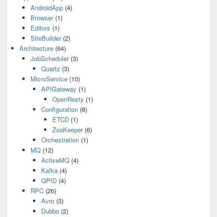
AndroidApp
(4)
Browser
(1)
Editors
(1)
SiteBuilder
(2)
Architecture
(64)
JobScheduler
(3)
Quartz
(3)
MicroService
(10)
APIGateway
(1)
OpenResty
(1)
Configuration
(8)
ETCD
(1)
ZooKeeper
(6)
Orchestration
(1)
MQ
(12)
ActiveMQ
(4)
Kafka
(4)
QPID
(4)
RPC
(26)
Avro
(3)
Dubbo
(2)