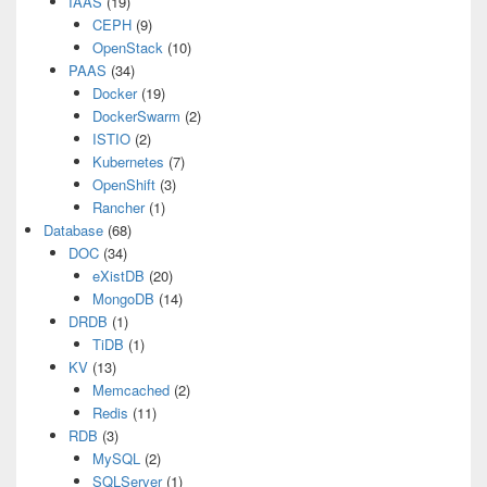
IAAS
(19)
CEPH
(9)
OpenStack
(10)
PAAS
(34)
Docker
(19)
DockerSwarm
(2)
ISTIO
(2)
Kubernetes
(7)
OpenShift
(3)
Rancher
(1)
Database
(68)
DOC
(34)
eXistDB
(20)
MongoDB
(14)
DRDB
(1)
TiDB
(1)
KV
(13)
Memcached
(2)
Redis
(11)
RDB
(3)
MySQL
(2)
SQLServer
(1)