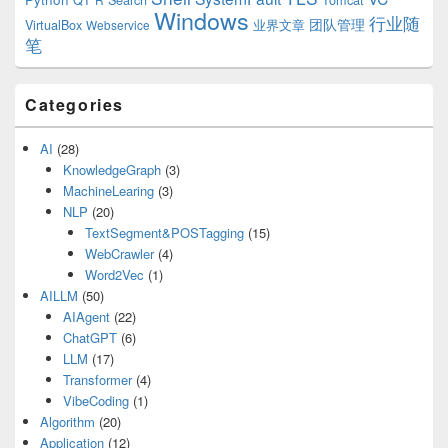
Windows
行业随
VirtualBox
业界文章
团队管理
Webservice
笔
Categories
AI
(28)
KnowledgeGraph
(3)
MachineLearing
(3)
NLP
(20)
TextSegment&POSTagging
(15)
WebCrawler
(4)
Word2Vec
(1)
AILLM
(50)
AIAgent
(22)
ChatGPT
(6)
LLM
(17)
Transformer
(4)
VibeCoding
(1)
Algorithm
(20)
Application
(12)