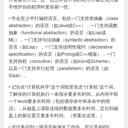
手维护你的程序时更容易一些。
• 学会至少半打编程语言。包括一门支持类抽象（class
abstraction）的语言（如Java或C++），一门支持函数
抽象（functional abstraction）的语言（如Lisp或
ML），一门支持句法抽象（syntactic abstraction）的
语言（如Lisp），一门支持说明性规约（declarative
specification）的语言（如Prolog或C++模版），一门
支持协程（coroutine）的语言（如Icon或Scheme），
以及一门支持并行处理（parallelism）的语言（如
Sisal）。
• 记住在“计算机科学”这个词组里包含“计算机”这个词。
了解你的计算机执行一条指令要多长时间，从内存中取
一个word要多长时间（包括缓存命中和未命中的情
况），从磁盘上读取连续的数据要多长时间，定位到磁
盘上的新位置又要多长时间。（答案在这里。）
• 尝试参与到一项语言标准化工作中。可以是ANSI