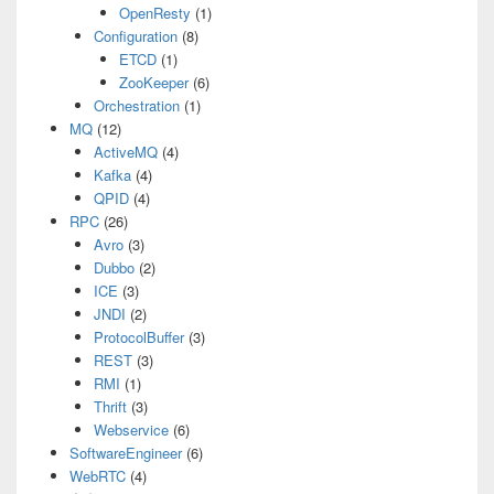
OpenResty
(1)
Configuration
(8)
ETCD
(1)
ZooKeeper
(6)
Orchestration
(1)
MQ
(12)
ActiveMQ
(4)
Kafka
(4)
QPID
(4)
RPC
(26)
Avro
(3)
Dubbo
(2)
ICE
(3)
JNDI
(2)
ProtocolBuffer
(3)
REST
(3)
RMI
(1)
Thrift
(3)
Webservice
(6)
SoftwareEngineer
(6)
WebRTC
(4)