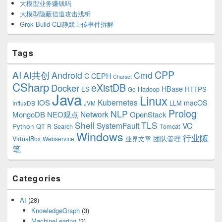
大模型业务赚钱吗
大模型隐蔽信道攻击浅析
Grok Build CLI静默上传事件拆解
Tags
CPP
AI
AI共创
Android
Cmd
C
CEPH
Charset
CSharp
eXistDB
Docker
HBase
ES
Hadoop
HTTPS
Go
Java
Linux
Kubernetes
IOS
macOS
LLM
InfluxDB
JVM
Prolog
NLP
Network
MongoDB
NEO观点
OpenStack
Shell
TLS
SystemFault
VC
Python
QT
Search
Tomcat
R
Windows
行业随
VirtualBox
业界文章
团队管理
Webservice
笔
Categories
AI
(28)
KnowledgeGraph
(3)
MachineLearing
(3)