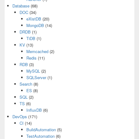
Database
(68)
DOC
(34)
eXistDB
(20)
MongoDB
(14)
DRDB
(1)
TiDB
(1)
KV
(13)
Memcached
(2)
Redis
(11)
RDB
(3)
MySQL
(2)
SQLServer
(1)
Search
(8)
ES
(8)
SQL
(2)
TS
(6)
InfluxDB
(6)
DevOps
(171)
CI
(14)
BuildAutomation
(5)
TestAutomation
(6)