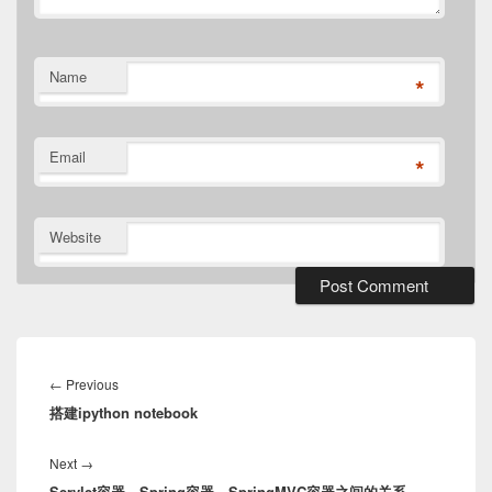
Name
*
Email
*
Website
Post
navigation
Previous
←
Previous
搭建ipython notebook
post:
Next
Next
→
Servlet容器、Spring容器、SpringMVC容器之间的关系
post: