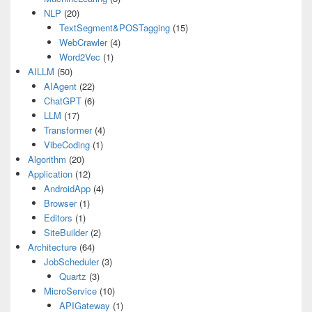
NLP
(20)
TextSegment&POSTagging
(15)
WebCrawler
(4)
Word2Vec
(1)
AILLM
(50)
AIAgent
(22)
ChatGPT
(6)
LLM
(17)
Transformer
(4)
VibeCoding
(1)
Algorithm
(20)
Application
(12)
AndroidApp
(4)
Browser
(1)
Editors
(1)
SiteBuilder
(2)
Architecture
(64)
JobScheduler
(3)
Quartz
(3)
MicroService
(10)
APIGateway
(1)