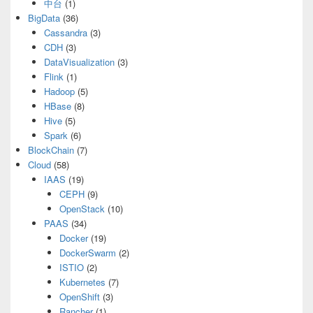
中台
(1)
BigData
(36)
Cassandra
(3)
CDH
(3)
DataVisualization
(3)
Flink
(1)
Hadoop
(5)
HBase
(8)
Hive
(5)
Spark
(6)
BlockChain
(7)
Cloud
(58)
IAAS
(19)
CEPH
(9)
OpenStack
(10)
PAAS
(34)
Docker
(19)
DockerSwarm
(2)
ISTIO
(2)
Kubernetes
(7)
OpenShift
(3)
Rancher
(1)