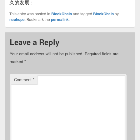
久的发展；
This entry was posted in
BlockChain
and tagged
BlockChain
by
neohope
. Bookmark the
permalink
.
Leave a Reply
Your email address will not be published.
Required fields are
marked
*
Comment
*