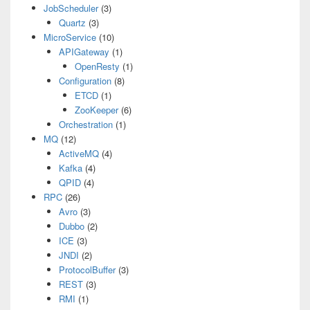
JobScheduler
(3)
Quartz
(3)
MicroService
(10)
APIGateway
(1)
OpenResty
(1)
Configuration
(8)
ETCD
(1)
ZooKeeper
(6)
Orchestration
(1)
MQ
(12)
ActiveMQ
(4)
Kafka
(4)
QPID
(4)
RPC
(26)
Avro
(3)
Dubbo
(2)
ICE
(3)
JNDI
(2)
ProtocolBuffer
(3)
REST
(3)
RMI
(1)