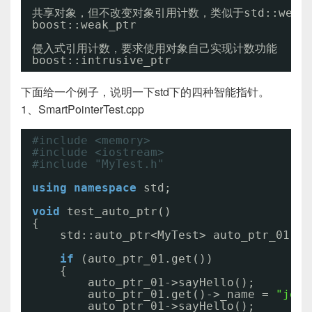
共享对象，但不改变对象引用计数，类似于std::weak_
boost::weak_ptr
侵入式引用计数，要求使用对象自己实现计数功能
boost::intrusive_ptr
下面给一个例子，说明一下std下的四种智能指针。
1、SmartPointerTest.cpp
#include <memory>
#include <iostream>
#include "MyTest.h"
using
namespace
std;
void
test_auto_ptr()
{
std::auto_ptr<MyTest> auto_ptr_01(
ne
if
(auto_ptr_01.get())
{
auto_ptr_01->sayHello();
auto_ptr_01.get()->_name = 
"jerr
auto_ptr_01->sayHello();