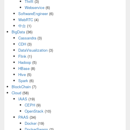
Thrift
(3)
Webservice
(6)
SoftwareEngineer
(6)
WebRTC
(4)
中台
(1)
BigData
(36)
Cassandra
(3)
CDH
(3)
DataVisualization
(3)
Flink
(1)
Hadoop
(5)
HBase
(8)
Hive
(5)
Spark
(6)
BlockChain
(7)
Cloud
(58)
IAAS
(19)
CEPH
(9)
OpenStack
(10)
PAAS
(34)
Docker
(19)
DockerSwarm
(2)