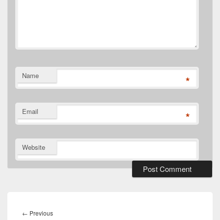
Name
*
Email
*
Website
Post
navigation
Previous
←
Previous