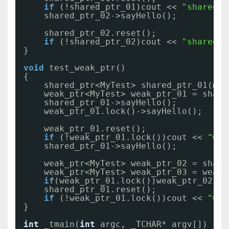
if
(!shared_ptr_01)cout << 
"shared_p
shared_ptr_02->sayHello();
shared_ptr_02.reset();
if
(!shared_ptr_02)cout << 
"shared_p
}
void
test_weak_ptr()
{
shared_ptr<MyTest> shared_ptr_01(mak
weak_ptr<MyTest> weak_ptr_01 = share
shared_ptr_01->sayHello();
weak_ptr_01.lock()->sayHello();
weak_ptr_01.reset();
if
(!weak_ptr_01.lock())cout << 
"wea
shared_ptr_01->sayHello();
weak_ptr<MyTest> weak_ptr_02 = share
weak_ptr<MyTest> weak_ptr_03 = weak_
if
(weak_ptr_01.lock())weak_ptr_02.lo
shared_ptr_01.reset();
if
(!weak_ptr_01.lock())cout << 
"wea
}
int
_tmain(
int
argc, _TCHAR* argv[])