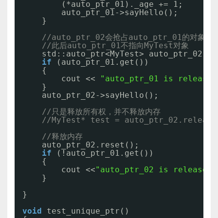
(*auto_ptr_01)._age += 1;
auto_ptr_01->sayHello();
}
//auto_ptr_02会抢占auto_ptr_01的对象
//此后auto_ptr_01不指向MyTest对象
std::auto_ptr<MyTest> auto_ptr_02 = 
if
(auto_ptr_01.get())
{
cout << 
"auto_ptr_01 is released
}
auto_ptr_02->sayHello();
//只是释放所有权，并不释放内存
//MyTest* test = auto_ptr_02.release
//释放内存
auto_ptr_02.reset();
if
(!auto_ptr_01.get())
{
cout <<
"auto_ptr_02 is released"
}
}
void
test_unique_ptr()