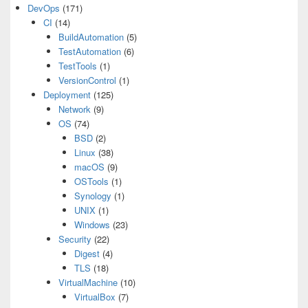
DevOps
(171)
CI
(14)
BuildAutomation
(5)
TestAutomation
(6)
TestTools
(1)
VersionControl
(1)
Deployment
(125)
Network
(9)
OS
(74)
BSD
(2)
Linux
(38)
macOS
(9)
OSTools
(1)
Synology
(1)
UNIX
(1)
Windows
(23)
Security
(22)
Digest
(4)
TLS
(18)
VirtualMachine
(10)
VirtualBox
(7)