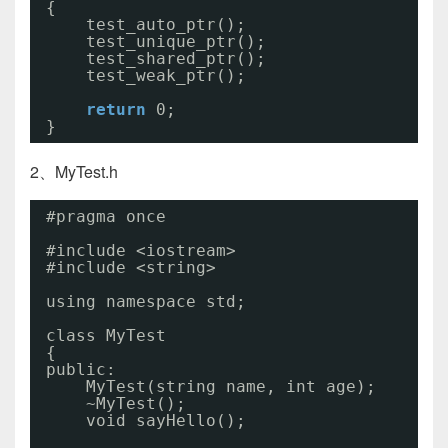
{
test_auto_ptr();
test_unique_ptr();
test_shared_ptr();
test_weak_ptr();
return
0;
}
2、MyTest.h
#pragma once
#include <iostream>
#include <string>
using namespace std;
class MyTest
{
public:
MyTest(string name, int age);
~MyTest();
void sayHello();