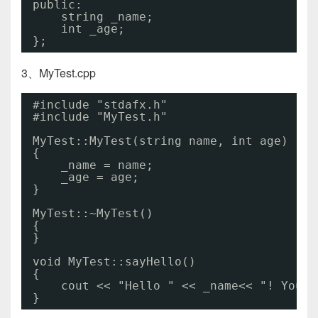
public:
string _name;
int _age;
};
3、MyTest.cpp
#include "stdafx.h"
#include "MyTest.h"
MyTest::MyTest(string name, int age)
{
_name = name;
_age = age;
}
MyTest::~MyTest()
{
}
void MyTest::sayHello()
{
cout << "Hello " << _name<< "! You a
}