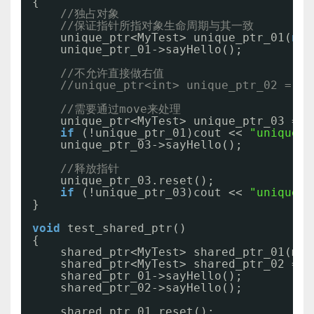
{
//独占对象
//保证指针所指对象生命周期与其一致
unique_ptr<MyTest> unique_ptr_01(
new
unique_ptr_01->sayHello();
//不允许直接做右值
//unique_ptr<int> unique_ptr_02 = un
//需要通过move来处理
unique_ptr<MyTest> unique_ptr_03 = m
if
(!unique_ptr_01)cout << 
"unique_p
unique_ptr_03->sayHello();
//释放指针
unique_ptr_03.reset();
if
(!unique_ptr_03)cout << 
"unique_p
}
void
test_shared_ptr()
{
shared_ptr<MyTest> shared_ptr_01(mak
shared_ptr<MyTest> shared_ptr_02 = s
shared_ptr_01->sayHello();
shared_ptr_02->sayHello();
shared_ptr_01.reset();