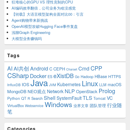
狂堆核心的GPU VS 理性克制的CPU
AI编码效率翻倍，公司业务为啥没感觉
【转载】大语言模型架构全面对比00：引言
Agent购物带来新挑战
OpenAI模型攻破Hugging Face事件复盘
浅聊Graph Engineering
大模型业务赚钱吗
Tags
CPP
AI
AI共创
Android
Cmd
C
CEPH
Charset
CSharp
eXistDB
Docker
HBase
ES
Hadoop
HTTPS
Go
Java
Linux
Kubernetes
IOS
macOS
LLM
InfluxDB
JVM
Prolog
NLP
Network
MongoDB
NEO观点
OpenStack
Shell
TLS
SystemFault
VC
Python
QT
Search
Tomcat
R
Windows
行业随
VirtualBox
业界文章
团队管理
Webservice
笔
Categories