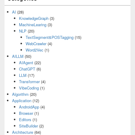
AI
(28)
KnowledgeGraph
(3)
MachineLearing
(3)
NLP
(20)
TextSegment&POSTagging
(15)
WebCrawler
(4)
Word2Vec
(1)
AILLM
(50)
AIAgent
(22)
ChatGPT
(6)
LLM
(17)
Transformer
(4)
VibeCoding
(1)
Algorithm
(20)
Application
(12)
AndroidApp
(4)
Browser
(1)
Editors
(1)
SiteBuilder
(2)
Architecture
(64)