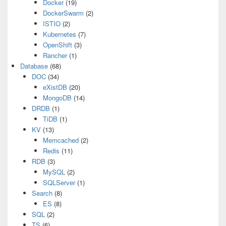
Docker
(19)
DockerSwarm
(2)
ISTIO
(2)
Kubernetes
(7)
OpenShift
(3)
Rancher
(1)
Database
(68)
DOC
(34)
eXistDB
(20)
MongoDB
(14)
DRDB
(1)
TiDB
(1)
KV
(13)
Memcached
(2)
Redis
(11)
RDB
(3)
MySQL
(2)
SQLServer
(1)
Search
(8)
ES
(8)
SQL
(2)
TS
(6)