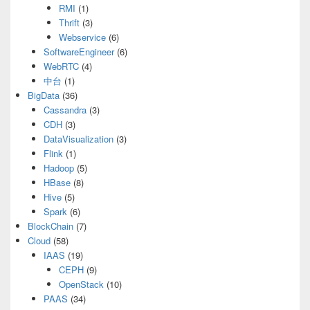
RMI
(1)
Thrift
(3)
Webservice
(6)
SoftwareEngineer
(6)
WebRTC
(4)
中台
(1)
BigData
(36)
Cassandra
(3)
CDH
(3)
DataVisualization
(3)
Flink
(1)
Hadoop
(5)
HBase
(8)
Hive
(5)
Spark
(6)
BlockChain
(7)
Cloud
(58)
IAAS
(19)
CEPH
(9)
OpenStack
(10)
PAAS
(34)