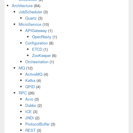
Architecture
(64)
JobScheduler
(3)
Quartz
(3)
MicroService
(10)
APIGateway
(1)
OpenResty
(1)
Configuration
(8)
ETCD
(1)
ZooKeeper
(6)
Orchestration
(1)
MQ
(12)
ActiveMQ
(4)
Kafka
(4)
QPID
(4)
RPC
(26)
Avro
(3)
Dubbo
(2)
ICE
(3)
JNDI
(2)
ProtocolBuffer
(3)
REST
(3)