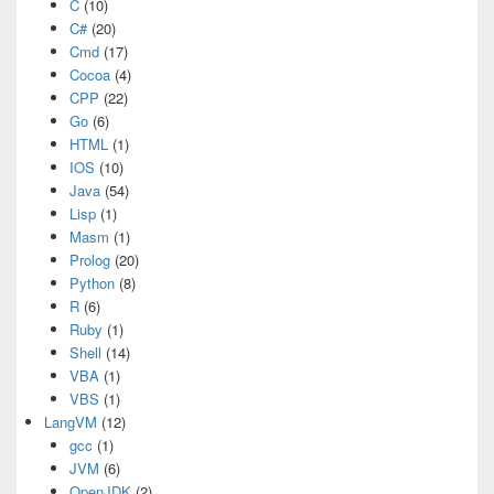
C
(10)
C#
(20)
Cmd
(17)
Cocoa
(4)
CPP
(22)
Go
(6)
HTML
(1)
IOS
(10)
Java
(54)
Lisp
(1)
Masm
(1)
Prolog
(20)
Python
(8)
R
(6)
Ruby
(1)
Shell
(14)
VBA
(1)
VBS
(1)
LangVM
(12)
gcc
(1)
JVM
(6)
OpenJDK
(2)