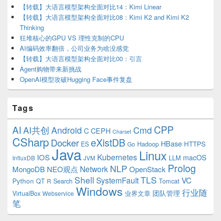
【转载】大语言模型架构全面对比14：Kimi Linear
【转载】大语言模型架构全面对比08：Kimi K2 and Kimi K2
Thinking
狂堆核心的GPU VS 理性克制的CPU
AI编码效率翻倍，公司业务为啥没感觉
【转载】大语言模型架构全面对比00：引言
Agent购物带来新挑战
OpenAI模型攻破Hugging Face事件复盘
Tags
CPP
AI
AI共创
Android
Cmd
C
CEPH
Charset
CSharp
eXistDB
Docker
HBase
ES
Hadoop
HTTPS
Go
Java
Linux
Kubernetes
IOS
macOS
LLM
InfluxDB
JVM
Prolog
NLP
Network
MongoDB
NEO观点
OpenStack
Shell
TLS
SystemFault
VC
Python
QT
Search
Tomcat
R
Windows
行业随
VirtualBox
业界文章
团队管理
Webservice
笔