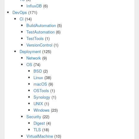
InfluxDB
(6)
DevOps
(171)
CI
(14)
BuildAutomation
(5)
TestAutomation
(6)
TestTools
(1)
VersionControl
(1)
Deployment
(125)
Network
(9)
OS
(74)
BSD
(2)
Linux
(38)
macOS
(9)
OSTools
(1)
Synology
(1)
UNIX
(1)
Windows
(23)
Security
(22)
Digest
(4)
TLS
(18)
VirtualMachine
(10)