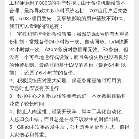
工程师误删了300G的生产数据，由于备份机制设置不
合理，最终导致20多小时系统宕机，707位用户丢失数
据，5,037项目丢失，受事故影响的用户基数不到1%。
我们可以看到的问题有：
1、审核和监控全部备份策略：虽然Gitlab号称有五重备
份机制：常规备份24小时做一次、自动同步、LVM快照
24小时做一次、Azure备份对数据库无效、S3备份。但
没有一个可靠地运行或设置，而且备份失败也没有良好
的预警机制。最终只能基于LVM的备份（最近6小时以
前），还原了6 小时前的备份。
2、积极演练应对重大问题，保证备库是随时可用的，
应急时也应该有序进行
3、数据中心之间数据传输要考虑好，本次数据传输也
花费了较长时间
4、防止人肉运维，谨防开夜车，脚本工具化自动化。
人总归会出错，而且总是在最不该发生的时候出错。
5、Gitlab本次事故发生后，公开透明的处理方式，值得
大家借鉴和尊重。