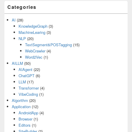
Categories
AI
(28)
KnowledgeGraph
(3)
MachineLearing
(3)
NLP
(20)
TextSegment&POSTagging
(15)
WebCrawler
(4)
Word2Vec
(1)
AILLM
(50)
AIAgent
(22)
ChatGPT
(6)
LLM
(17)
Transformer
(4)
VibeCoding
(1)
Algorithm
(20)
Application
(12)
AndroidApp
(4)
Browser
(1)
Editors
(1)
SiteBuilder
(2)