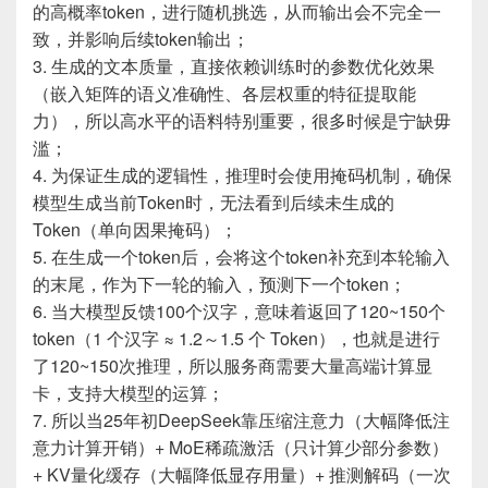
的高概率token，进行随机挑选，从而输出会不完全一
致，并影响后续token输出；
3. 生成的文本质量，直接依赖训练时的参数优化效果
（嵌入矩阵的语义准确性、各层权重的特征提取能
力），所以高水平的语料特别重要，很多时候是宁缺毋
滥；
4. 为保证生成的逻辑性，推理时会使用掩码机制，确保
模型生成当前Token时，无法看到后续未生成的
Token（单向因果掩码）；
5. 在生成一个token后，会将这个token补充到本轮输入
的末尾，作为下一轮的输入，预测下一个token；
6. 当大模型反馈100个汉字，意味着返回了120~150个
token（1 个汉字 ≈ 1.2～1.5 个 Token），也就是进行
了120~150次推理，所以服务商需要大量高端计算显
卡，支持大模型的运算；
7. 所以当25年初DeepSeek靠压缩注意力（大幅降低注
意力计算开销）+ MoE稀疏激活（只计算少部分参数）
+ KV量化缓存（大幅降低显存用量）+ 推测解码（一次