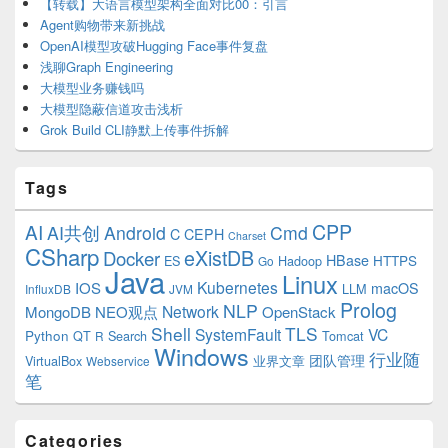
【转载】大语言模型架构全面对比00：引言
Agent购物带来新挑战
OpenAI模型攻破Hugging Face事件复盘
浅聊Graph Engineering
大模型业务赚钱吗
大模型隐蔽信道攻击浅析
Grok Build CLI静默上传事件拆解
Tags
CPP
AI
AI共创
Android
Cmd
C
CEPH
Charset
CSharp
eXistDB
Docker
HBase
ES
Hadoop
HTTPS
Go
Java
Linux
Kubernetes
IOS
macOS
LLM
InfluxDB
JVM
Prolog
NLP
Network
MongoDB
NEO观点
OpenStack
Shell
TLS
SystemFault
VC
Python
QT
Search
Tomcat
R
Windows
行业随
VirtualBox
业界文章
团队管理
Webservice
笔
Categories