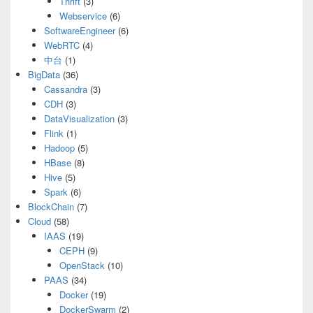
Thrift
(3)
Webservice
(6)
SoftwareEngineer
(6)
WebRTC
(4)
中台
(1)
BigData
(36)
Cassandra
(3)
CDH
(3)
DataVisualization
(3)
Flink
(1)
Hadoop
(5)
HBase
(8)
Hive
(5)
Spark
(6)
BlockChain
(7)
Cloud
(58)
IAAS
(19)
CEPH
(9)
OpenStack
(10)
PAAS
(34)
Docker
(19)
DockerSwarm
(2)