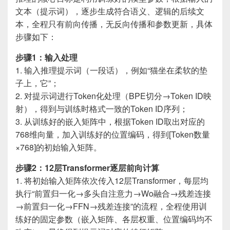
文本（提示词），逐步生成符合语义、逻辑的后续文
本，全程只有前向传播，无反向传播和参数更新，具体
步骤如下：
步骤1：输入处理
1. 输入推理提示词（一段话），例如“猫坐在柔软的垫
子上，它”；
2. 对提示词进行Token化处理（BPE切分→Token ID映
射），得到与训练时格式一致的Token ID序列；
3. 从训练好的嵌入矩阵中，根据Token ID取出对应的
768维向量，加入训练好的位置编码，得到[Token数量
×768]的初始输入矩阵。
步骤2：12层Transformer逐层前向计算
1. 将初始输入矩阵依次传入12层Transformer，每层均
执行“前置归一化→多头自注意力→Wo融合→残差连接
→前置归一化→FFN→残差连接”的流程，全程使用训
练好的固定参数（嵌入矩阵、各层权重、位置编码均不