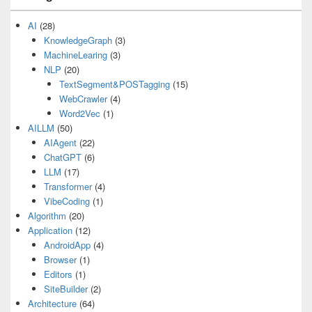
AI
(28)
KnowledgeGraph
(3)
MachineLearing
(3)
NLP
(20)
TextSegment&POSTagging
(15)
WebCrawler
(4)
Word2Vec
(1)
AILLM
(50)
AIAgent
(22)
ChatGPT
(6)
LLM
(17)
Transformer
(4)
VibeCoding
(1)
Algorithm
(20)
Application
(12)
AndroidApp
(4)
Browser
(1)
Editors
(1)
SiteBuilder
(2)
Architecture
(64)