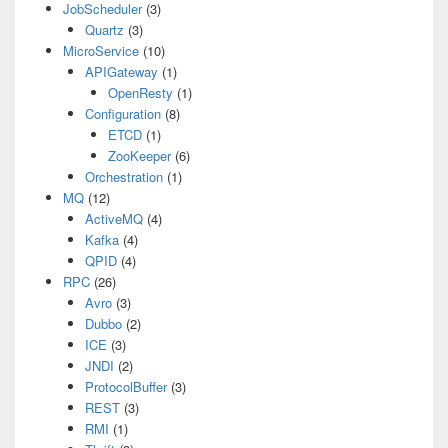
JobScheduler
(3)
Quartz
(3)
MicroService
(10)
APIGateway
(1)
OpenResty
(1)
Configuration
(8)
ETCD
(1)
ZooKeeper
(6)
Orchestration
(1)
MQ
(12)
ActiveMQ
(4)
Kafka
(4)
QPID
(4)
RPC
(26)
Avro
(3)
Dubbo
(2)
ICE
(3)
JNDI
(2)
ProtocolBuffer
(3)
REST
(3)
RMI
(1)