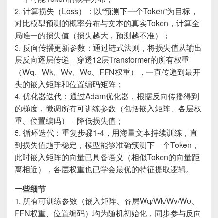
2. 计算损失（Loss）：以“预测下一个Token”为目标，
对比模型预测的概率分布与文本的真实Token，计算全
局唯一的损失值（损失越大，预测越不准）；
3. 反向传播更新参数：通过链式法则，将损失值从输出
层反向逐层传递，穿透12层Transformer的所有权重
（Wq、Wk、Wv、Wo、FFN权重），一直传递到最开
头的嵌入矩阵和位置编码矩阵；
4. 优化器迭代：通过Adam优化器，根据反向传播得到
的梯度，微调所有可训练参数（包括嵌入矩阵、各层权
重、位置编码），降低损失值；
5. 循环迭代：重复步骤1-4，用海量文本持续训练，直
到损失值趋于稳定，模型能够准确预测下一个Token，
此时嵌入矩阵的向量已具备语义（相似Token的向量距
离相近），各层权重也已学会最优的特征提取逻辑。
一些细节
1. 所有可训练参数（嵌入矩阵、各层Wq/Wk/Wv/Wo、
FFN权重、位置编码）均为随机初始化，同步参与反向