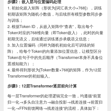
步骤2：嵌入层与位置编码处理
1. 初始化嵌入矩阵（形状为[词汇表大小×768]），训练
初期该矩阵为随机小数值，与后续所有模型参数同步参
与训练；
2. 根据Token ID，从嵌入矩阵中“查表”，取出每个
Token对应的768维向量（即Token嵌入），此时的向量
初期无语义，后续通过训练逐步承载语义信息；
3. 加入位置编码（同样为随机初始化后可训练的矩
阵），给每个Token的向量添加位置信息，让模型区分
Token在句子中的先后顺序（Transformer本身不具备位
置感知能力）；
4. 最终得到形状为[Token数量×768]的矩阵，作为12层
Transformer的初始输入。
步骤3：12层Transformer逐层前向计算
每一层Transformer的处理逻辑完全一致，均遵循“前置
归一化→多头自注意力→融合投影→残差连接→前置归
一化→FFN前馈网络→残差连接”的流程，具体如下：