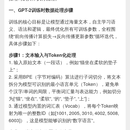
一、GPT-2训练时数据处理步骤
训练的核心目标是让模型通过海量文本，自主学习语
义、语法和逻辑，最终优化所有可训练参数，全程围
绕“前向传播计算损失→反向传播更新参数”循环迭代，
具体步骤如下：
步骤1：文本输入与Token化处理
1. 输入原始文本（一段话），例如“猫坐在柔软的垫子
上”；
2. 采用BPE（字节对编码）算法进行子词切分，将文本
拆分为模型可识别的最小语言单元（Token），避免单
个汉字/单词的局限，平衡词汇量与表达能力，例如切分
为[“猫”, “坐在”, “柔软”, “的”, “垫子”, “上”]；
3. 通过模型内置的词汇表（Vocab），将每个Token映
射为唯一的整数ID（如[1001, 2005, 3010, 4002, 5008,
6003]），这是模型能够识别的“数字语言”。