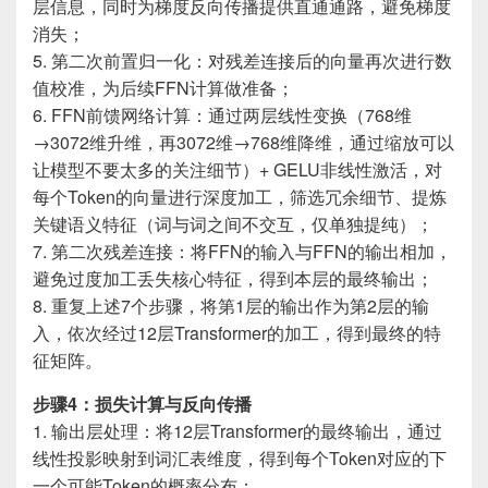
层信息，同时为梯度反向传播提供直通通路，避免梯度
消失；
5. 第二次前置归一化：对残差连接后的向量再次进行数
值校准，为后续FFN计算做准备；
6. FFN前馈网络计算：通过两层线性变换（768维
→3072维升维，再3072维→768维降维，通过缩放可以
让模型不要太多的关注细节）+ GELU非线性激活，对
每个Token的向量进行深度加工，筛选冗余细节、提炼
关键语义特征（词与词之间不交互，仅单独提纯）；
7. 第二次残差连接：将FFN的输入与FFN的输出相加，
避免过度加工丢失核心特征，得到本层的最终输出；
8. 重复上述7个步骤，将第1层的输出作为第2层的输
入，依次经过12层Transformer的加工，得到最终的特
征矩阵。
步骤4：损失计算与反向传播
1. 输出层处理：将12层Transformer的最终输出，通过
线性投影映射到词汇表维度，得到每个Token对应的下
一个可能Token的概率分布；