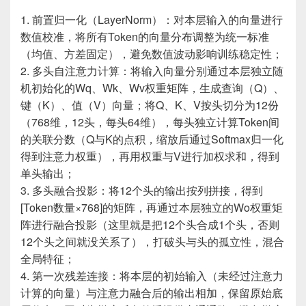
1. 前置归一化（LayerNorm）：对本层输入的向量进行
数值校准，将所有Token的向量分布调整为统一标准
（均值、方差固定），避免数值波动影响训练稳定性；
2. 多头自注意力计算：将输入向量分别通过本层独立随
机初始化的Wq、Wk、Wv权重矩阵，生成查询（Q）、
键（K）、值（V）向量；将Q、K、V按头切分为12份
（768维，12头，每头64维），每头独立计算Token间
的关联分数（Q与K的点积，缩放后通过Softmax归一化
得到注意力权重），再用权重与V进行加权求和，得到
单头输出；
3. 多头融合投影：将12个头的输出按列拼接，得到
[Token数量×768]的矩阵，再通过本层独立的Wo权重矩
阵进行融合投影（这里就是把12个头合成1个头，否则
12个头之间就没关系了），打破头与头的孤立性，混合
全局特征；
4. 第一次残差连接：将本层的初始输入（未经过注意力
计算的向量）与注意力融合后的输出相加，保留原始底