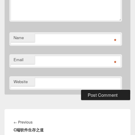
Name
*
Email
*
Website
Post
navigation
Previous
←
Previous
C端软件生存之道
post: