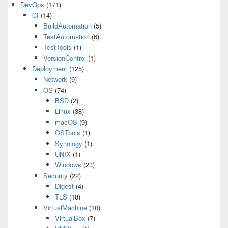
DevOps
(171)
CI
(14)
BuildAutomation
(5)
TestAutomation
(6)
TestTools
(1)
VersionControl
(1)
Deployment
(125)
Network
(9)
OS
(74)
BSD
(2)
Linux
(38)
macOS
(9)
OSTools
(1)
Synology
(1)
UNIX
(1)
Windows
(23)
Security
(22)
Digest
(4)
TLS
(18)
VirtualMachine
(10)
VirtualBox
(7)