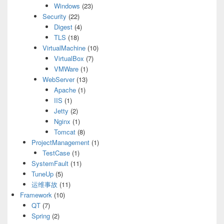
Windows
(23)
Security
(22)
Digest
(4)
TLS
(18)
VirtualMachine
(10)
VirtualBox
(7)
VMWare
(1)
WebServer
(13)
Apache
(1)
IIS
(1)
Jetty
(2)
Nginx
(1)
Tomcat
(8)
ProjectManagement
(1)
TestCase
(1)
SystemFault
(11)
TuneUp
(5)
运维事故
(11)
Framework
(10)
QT
(7)
Spring
(2)