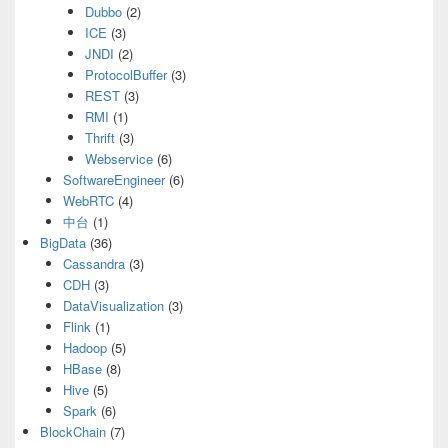
Dubbo
(2)
ICE
(3)
JNDI
(2)
ProtocolBuffer
(3)
REST
(3)
RMI
(1)
Thrift
(3)
Webservice
(6)
SoftwareEngineer
(6)
WebRTC
(4)
中台
(1)
BigData
(36)
Cassandra
(3)
CDH
(3)
DataVisualization
(3)
Flink
(1)
Hadoop
(5)
HBase
(8)
Hive
(5)
Spark
(6)
BlockChain
(7)