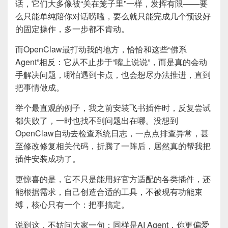
话，它们大多像被“关在笼子里”一样，发挥有限——要
么只能单纯陪你对话唠嗑，要么就只能完成几个预设好
的固定操作，多一步都不肯动。
而OpenClaw最打动我的地方，恰恰和这些“佛系
Agent”相反：它从不止步于“嘴上说说”，而是真的会动
手解决问题，哪怕遇到卡点，也会想尽办法推进，直到
把事情做成。
举个最直观的例子，我之前安装飞书插件时，反复尝试
都失败了，一时也找不到问题出在哪。没想到
OpenClaw自动去检查系统日志，一点点排查异常，甚
至修改修复相关代码，折腾了一阵后，居然真的帮我把
插件安装成功了。
更惊喜的是，它不只是能用好官方适配的各类插件，还
能根据需求，自己创造合适的工具，不被现有功能束
缚，核心只有一个：把事搞定。
说到这，不妨问大家一句：同样是AI Agent，你更偏爱