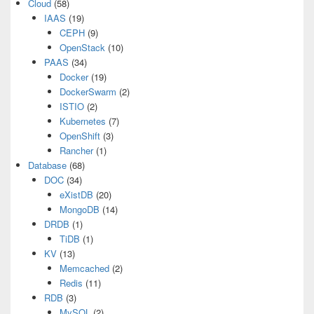
Cloud
(58)
IAAS
(19)
CEPH
(9)
OpenStack
(10)
PAAS
(34)
Docker
(19)
DockerSwarm
(2)
ISTIO
(2)
Kubernetes
(7)
OpenShift
(3)
Rancher
(1)
Database
(68)
DOC
(34)
eXistDB
(20)
MongoDB
(14)
DRDB
(1)
TiDB
(1)
KV
(13)
Memcached
(2)
Redis
(11)
RDB
(3)
MySQL
(2)