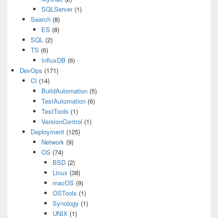
SQLServer
(1)
Search
(8)
ES
(8)
SQL
(2)
TS
(6)
InfluxDB
(6)
DevOps
(171)
CI
(14)
BuildAutomation
(5)
TestAutomation
(6)
TestTools
(1)
VersionControl
(1)
Deployment
(125)
Network
(9)
OS
(74)
BSD
(2)
Linux
(38)
macOS
(9)
OSTools
(1)
Synology
(1)
UNIX
(1)