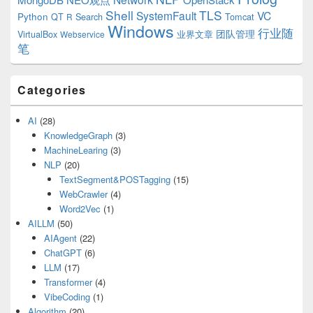
Shell
TLS
SystemFault
VC
Python
QT
Search
Tomcat
R
Windows
行业随
VirtualBox
业界文章
团队管理
Webservice
笔
Categories
AI
(28)
KnowledgeGraph
(3)
MachineLearing
(3)
NLP
(20)
TextSegment&POSTagging
(15)
WebCrawler
(4)
Word2Vec
(1)
AILLM
(50)
AIAgent
(22)
ChatGPT
(6)
LLM
(17)
Transformer
(4)
VibeCoding
(1)
Algorithm
(20)