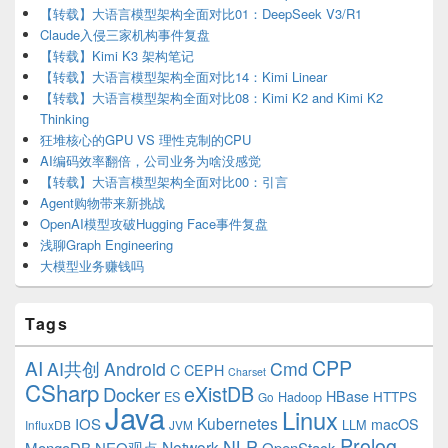
【转载】大语言模型架构全面对比01：DeepSeek V3/R1
Claude入侵三家机构事件复盘
【转载】Kimi K3 架构笔记
【转载】大语言模型架构全面对比14：Kimi Linear
【转载】大语言模型架构全面对比08：Kimi K2 and Kimi K2
Thinking
狂堆核心的GPU VS 理性克制的CPU
AI编码效率翻倍，公司业务为啥没感觉
【转载】大语言模型架构全面对比00：引言
Agent购物带来新挑战
OpenAI模型攻破Hugging Face事件复盘
浅聊Graph Engineering
大模型业务赚钱吗
Tags
CPP
AI
AI共创
Android
Cmd
C
CEPH
Charset
CSharp
eXistDB
Docker
HBase
ES
Hadoop
HTTPS
Go
Java
Linux
Kubernetes
IOS
macOS
LLM
InfluxDB
JVM
Prolog
NLP
Network
MongoDB
NEO观点
OpenStack