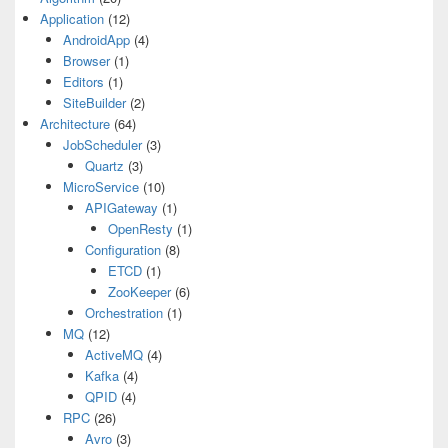
Application
(12)
AndroidApp
(4)
Browser
(1)
Editors
(1)
SiteBuilder
(2)
Architecture
(64)
JobScheduler
(3)
Quartz
(3)
MicroService
(10)
APIGateway
(1)
OpenResty
(1)
Configuration
(8)
ETCD
(1)
ZooKeeper
(6)
Orchestration
(1)
MQ
(12)
ActiveMQ
(4)
Kafka
(4)
QPID
(4)
RPC
(26)
Avro
(3)