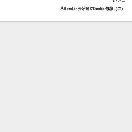
Nex
Next
→
从Scratch开始建立Docker镜像（二）
post