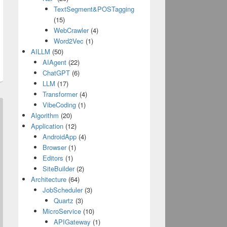
TextSegment&POSTagging
(15)
WebCrawler
(4)
Word2Vec
(1)
AILLM
(50)
AIAgent
(22)
ChatGPT
(6)
LLM
(17)
Transformer
(4)
VibeCoding
(1)
Algorithm
(20)
Application
(12)
AndroidApp
(4)
Browser
(1)
Editors
(1)
SiteBuilder
(2)
Architecture
(64)
JobScheduler
(3)
Quartz
(3)
MicroService
(10)
APIGateway
(1)