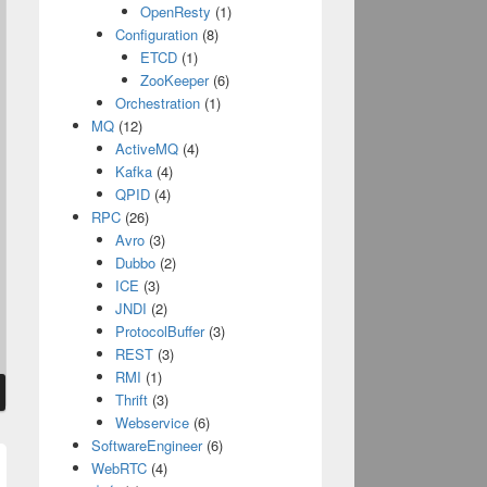
OpenResty
(1)
Configuration
(8)
ETCD
(1)
ZooKeeper
(6)
Orchestration
(1)
MQ
(12)
ActiveMQ
(4)
Kafka
(4)
QPID
(4)
RPC
(26)
Avro
(3)
Dubbo
(2)
ICE
(3)
JNDI
(2)
ProtocolBuffer
(3)
REST
(3)
RMI
(1)
Thrift
(3)
Webservice
(6)
SoftwareEngineer
(6)
WebRTC
(4)