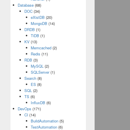
Database
(68)
DOC
(34)
eXistDB
(20)
MongoDB
(14)
DRDB
(1)
TiDB
(1)
KV
(13)
Memcached
(2)
Redis
(11)
RDB
(3)
MySQL
(2)
SQLServer
(1)
Search
(8)
ES
(8)
SQL
(2)
TS
(6)
InfluxDB
(6)
DevOps
(171)
CI
(14)
BuildAutomation
(5)
TestAutomation
(6)