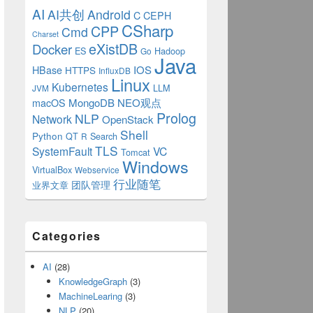
AI
AI共创
Android
C
CEPH
CSharp
CPP
Cmd
Charset
eXistDB
Docker
ES
Hadoop
Go
Java
IOS
HBase
HTTPS
InfluxDB
Linux
Kubernetes
LLM
JVM
MongoDB
NEO观点
macOS
Prolog
NLP
Network
OpenStack
Shell
Python
QT
Search
R
TLS
SystemFault
VC
Tomcat
Windows
VirtualBox
Webservice
行业随笔
业界文章
团队管理
Categories
AI
(28)
KnowledgeGraph
(3)
MachineLearing
(3)
NLP
(20)