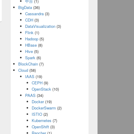
t
中台
(1)
BigData
(36)
:
Cassandra
(3)
CDH
(3)
DataVisualization
(3)
Flink
(1)
Hadoop
(5)
HBase
(8)
Hive
(5)
Spark
(6)
BlockChain
(7)
Cloud
(58)
IAAS
(19)
CEPH
(9)
OpenStack
(10)
PAAS
(34)
Docker
(19)
DockerSwarm
(2)
ISTIO
(2)
Kubernetes
(7)
OpenShift
(3)
Rancher
(1)