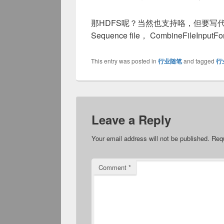
那HDFS呢？当然也支持咯，但要写代码
Sequence file， CombineFileInput
This entry was posted in
行业随笔
and tagged
行
Leave a Reply
Your email address will not be published.
Requ
Comment
*