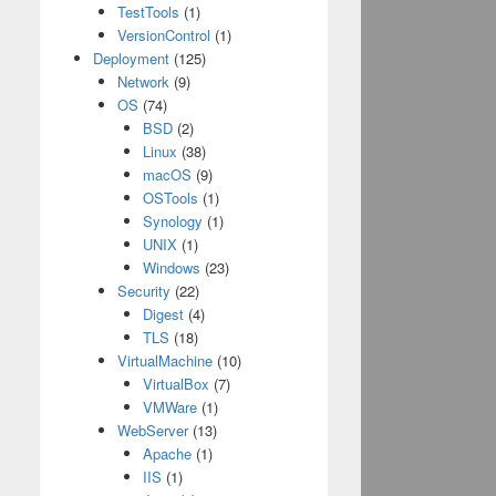
TestTools
(1)
VersionControl
(1)
Deployment
(125)
Network
(9)
OS
(74)
BSD
(2)
Linux
(38)
macOS
(9)
OSTools
(1)
Synology
(1)
UNIX
(1)
Windows
(23)
Security
(22)
Digest
(4)
TLS
(18)
VirtualMachine
(10)
VirtualBox
(7)
VMWare
(1)
WebServer
(13)
Apache
(1)
IIS
(1)