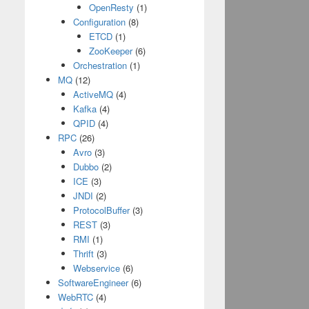
OpenResty
(1)
Configuration
(8)
ETCD
(1)
ZooKeeper
(6)
Orchestration
(1)
MQ
(12)
ActiveMQ
(4)
Kafka
(4)
QPID
(4)
RPC
(26)
Avro
(3)
Dubbo
(2)
ICE
(3)
JNDI
(2)
ProtocolBuffer
(3)
REST
(3)
RMI
(1)
Thrift
(3)
Webservice
(6)
SoftwareEngineer
(6)
WebRTC
(4)