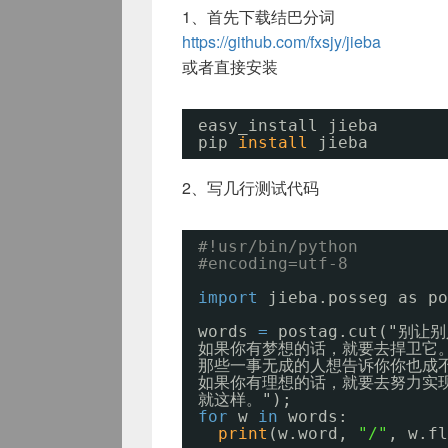
1、首先下载结巴分词
https://github.com/fxsjy/jieba
或者直接安装
easy_install jieba
pip 
install
jieba
2、写几行测试代码
#!usr/bin/python
#encoding=utf-8
import
jieba.posseg as po
words 
=
postag.cut("
如果你有梦想的话，就要去捍卫它
那些一事无成的人想告诉你你也成
如果你有理想的话，就要去努力实
就这样。");
for
w 
in
words:
print
(w.word, 
"/"
, w.fl