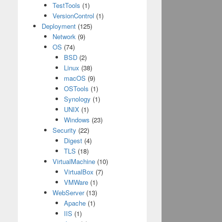
TestTools
(1)
VersionControl
(1)
Deployment
(125)
Network
(9)
OS
(74)
BSD
(2)
Linux
(38)
macOS
(9)
OSTools
(1)
Synology
(1)
UNIX
(1)
Windows
(23)
Security
(22)
Digest
(4)
TLS
(18)
VirtualMachine
(10)
VirtualBox
(7)
VMWare
(1)
WebServer
(13)
Apache
(1)
IIS
(1)