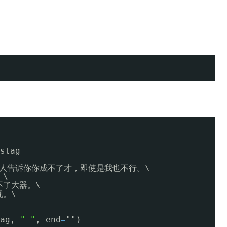
stag
别让别人告诉你你成不了才，即使是我也不行。\
。\
不了大器。\
现。\
ag, 
" "
, end
=
"")