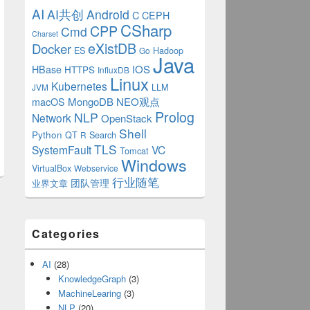
AI
AI共创
Android
C
CEPH
CSharp
CPP
Cmd
Charset
eXistDB
Docker
ES
Hadoop
Go
Java
/ x
IOS
HBase
HTTPS
InfluxDB
 v  梦
Linux
Kubernetes
/ r
LLM
JVM
 l
MongoDB
NEO观点
macOS
要 / d
Prolog
NLP
Network
OpenStack
Shell
Python
QT
Search
R
TLS
SystemFault
VC
Tomcat
Windows
VirtualBox
Webservice
行业随笔
业界文章
团队管理
Categories
AI
(28)
KnowledgeGraph
(3)
MachineLearing
(3)
NLP
(20)