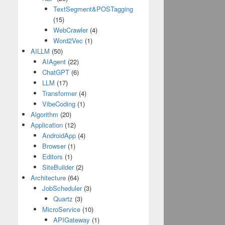
TextSegment&POSTagging
(15)
WebCrawler
(4)
Word2Vec
(1)
AILLM
(50)
AIAgent
(22)
ChatGPT
(6)
LLM
(17)
Transformer
(4)
VibeCoding
(1)
Algorithm
(20)
Application
(12)
AndroidApp
(4)
Browser
(1)
Editors
(1)
SiteBuilder
(2)
Architecture
(64)
JobScheduler
(3)
Quartz
(3)
MicroService
(10)
APIGateway
(1)