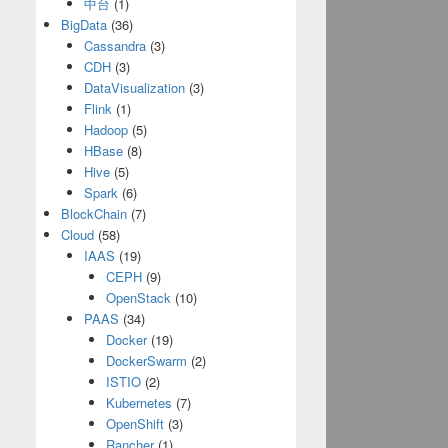
中台
(1)
BigData
(36)
Cassandra
(3)
CDH
(3)
DataVisualization
(3)
Flink
(1)
Hadoop
(5)
HBase
(8)
Hive
(5)
Spark
(6)
BlockChain
(7)
Cloud
(58)
IAAS
(19)
CEPH
(9)
OpenStack
(10)
PAAS
(34)
Docker
(19)
DockerSwarm
(2)
ISTIO
(2)
Kubernetes
(7)
OpenShift
(3)
Rancher
(1)