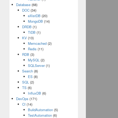
Database
(68)
DOC
(34)
eXistDB
(20)
MongoDB
(14)
DRDB
(1)
TiDB
(1)
KV
(13)
Memcached
(2)
Redis
(11)
RDB
(3)
MySQL
(2)
SQLServer
(1)
Search
(8)
ES
(8)
SQL
(2)
TS
(6)
InfluxDB
(6)
DevOps
(171)
CI
(14)
BuildAutomation
(5)
TestAutomation
(6)