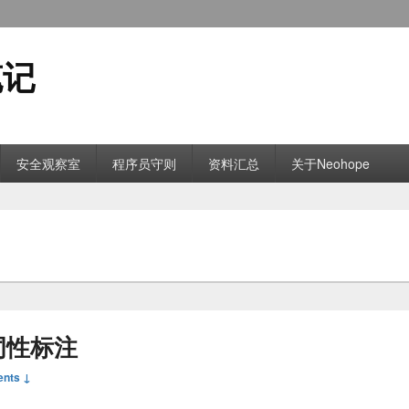
笔记
安全观察室
程序员守则
资料汇总
关于Neohope
词性标注
nts ↓