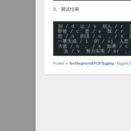
3、测试结果
别 / d  让 / v  别人 / r  
即使 / c  是 / v  我 / r  
想 / n  的话 / u  ， / x  
一事无成 / i  的 / uj  人想 
大器 / n  。 / x  如果 / c 
去 / v  努力实现 / nr  。 
Posted in
TextSegment&POSTagging
|
Tagged