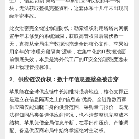
生产、信息切割”策略——单家供应商仅接触单一模
块，无法获取整机完整资料，这套体系十几年未出现同
级泄密事故。
此次泄密完全绕过物理防线：勒索组织利用塔塔内网搁
置半年未修复的系统漏洞，获取高管权限后潜伏数十
天，直接从全局生产数据池拖走全部核心文件。苹果沿
用多年的“物理分段隔离”逻辑，在集中化的IT数据池面
前彻底失效，本质是海外代工厂的IT安全治理强度远未
跟上物理管控标准。
2、供应链议价权：数十年信息差壁垒被击穿
苹果能在全球供应链中长期维持强势地位，核心支撑正
是建立在信息隔离之上的“信息差”优势。全链路数百家
供应商仅能知晓自身的供货范围、采购量与报价，既无
法得知同品类备选供应商情况，也不清楚整机完整成本
结构。苹果凭借全局信息垄断，在零部件压价、产能调
配、备选供应商布局中始终掌握绝对主动权。