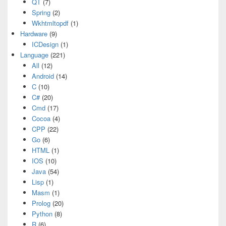
QT
(7)
Spring
(2)
Wkhtmltopdf
(1)
Hardware
(9)
ICDesign
(1)
Language
(221)
All
(12)
Android
(14)
C
(10)
C#
(20)
Cmd
(17)
Cocoa
(4)
CPP
(22)
Go
(6)
HTML
(1)
IOS
(10)
Java
(54)
Lisp
(1)
Masm
(1)
Prolog
(20)
Python
(8)
R
(6)