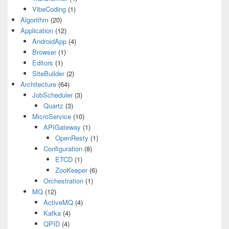
VibeCoding
(1)
Algorithm
(20)
Application
(12)
AndroidApp
(4)
Browser
(1)
Editors
(1)
SiteBuilder
(2)
Architecture
(64)
JobScheduler
(3)
Quartz
(3)
MicroService
(10)
APIGateway
(1)
OpenResty
(1)
Configuration
(8)
ETCD
(1)
ZooKeeper
(6)
Orchestration
(1)
MQ
(12)
ActiveMQ
(4)
Kafka
(4)
QPID
(4)