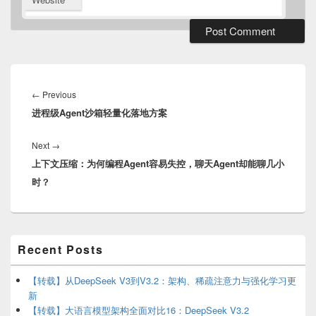
Post
navigation
Previous
←
Previous
进程级Agent沙箱轻量化落地方案
post:
Next
Next
→
上下文压缩：为何编程Agent容易失控，聊天Agent却能聊几小
post:
时？
Primary
Recent Posts
Sidebar
Widget
Area
【转载】从DeepSeek V3到V3.2：架构、稀疏注意力与强化学习更
新
【转载】大语言模型架构全面对比16：DeepSeek V3.2