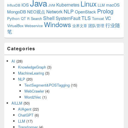
Java
Linux
Kubernetes
IOS
macOS
LLM
InfluxDB
JVM
Prolog
NLP
Network
MongoDB
NEO观点
OpenStack
Shell
TLS
SystemFault
VC
Python
QT
Search
Tomcat
R
Windows
行业随
VirtualBox
业界文章
团队管理
Webservice
笔
Categories
AI
(28)
KnowledgeGraph
(3)
MachineLearing
(3)
NLP
(20)
TextSegment&POSTagging
(15)
WebCrawler
(4)
Word2Vec
(1)
AILLM
(50)
AIAgent
(22)
ChatGPT
(6)
LLM
(17)
Transformer
(4)