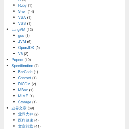
Ruby
(1)
Shell
(14)
VBA
(1)
VBS
(1)
LangVM
(12)
gcc
(1)
JVM
(6)
OpenJDK
(2)
V8
(2)
Papers
(10)
Specification
(7)
BarCode
(1)
Charset
(1)
DICOM
(2)
MBox
(1)
MIME
(1)
Storage
(1)
业界文章
(69)
业界大神
(2)
医疗健康
(4)
文章转载
(41)