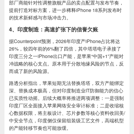
部厂商能针对性调整旗舰产品的卖点配置与发布节奏，
提前打造对标方案，进一步稀释iPhone 18系列发布时
的技术新鲜感与市场冲击力。
4、印度制造：高速扩张下的信誉欠账
据Counterpoint预测，2026年印度产iPhone占比将达
26%，较四年前的6%翻了四倍，其中塔塔电子承接了
印度三分之一iPhone出口产能，是苹果“中国+1”产能对
冲战略的核心支点。原本用于分散地缘风险的节点，反
而成了新的风险源。
路透分析指出，苹果短期无法替换塔塔，双方产能绑定
深、替换成本极高，但对印度制造业IT防御能力的信心
已实质性动摇。后续大概率将推进两项调整：一是强制
印度厂区全面接入苹果网络安全审计标准；二是收缩核
心数据权限，将主板设计、芯片参数等核心资料收回美/
中安全节点，印度侧仅保留组装级工艺文件，高端机型
的产能转移节奏也可能放缓。