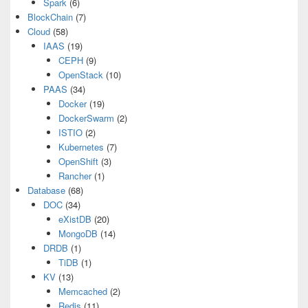
Spark
(6)
BlockChain
(7)
Cloud
(58)
IAAS
(19)
CEPH
(9)
OpenStack
(10)
PAAS
(34)
Docker
(19)
DockerSwarm
(2)
ISTIO
(2)
Kubernetes
(7)
OpenShift
(3)
Rancher
(1)
Database
(68)
DOC
(34)
eXistDB
(20)
MongoDB
(14)
DRDB
(1)
TiDB
(1)
KV
(13)
Memcached
(2)
Redis
(11)