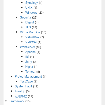
Synology
(1)
UNIX
(1)
Windows
(23)
Security
(22)
Digest
(4)
TLS
(18)
VirtualMachine
(10)
VirtualBox
(7)
VMWare
(1)
WebServer
(13)
Apache
(1)
IIS
(1)
Jetty
(2)
Nginx
(1)
Tomcat
(8)
ProjectManagement
(1)
TestCase
(1)
SystemFault
(11)
TuneUp
(5)
运维事故
(11)
Framework
(10)