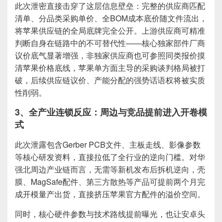
此次泄密直接击穿了这层信息壁垒：完整的供应商匹配
清单、分品类采购单价、全BOM成本底价随文件流出，
将苹果供应链的全局底牌完全公开。上游供应商可精准
判断自身在链路中的不可替代性——核心独家部件厂商
议价底气显著增强，非独家供应商也可参照同类报价摸
清苹果价格底线，苹果单方面主导的采购谈判格局被打
破，后续供应链议价、产能分配的强势话语权将被实质
性削弱。
3、全产业连锁反应：周边与竞品提前进入开卷模
式
此次泄露包含Gerber PCB文件、主板走线、影像参数
等核心研发资料，直接拉低了全行业的逆向门槛。对华
强北周边产业链而言，无需等新机发布后拆机逆向，壳
膜、MagSafe配件、第三方散热等产品可提前两个月完
成开模量产出货，直接挤压苹果官方配件的溢价空间。
同时，核心硬件参数与技术路线提前曝光，也让安卓头