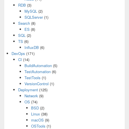
RDB
(3)
MySQL
(2)
SQLServer
(1)
Search
(8)
ES
(8)
SQL
(2)
TS
(6)
InfluxDB
(6)
DevOps
(171)
CI
(14)
BuildAutomation
(5)
TestAutomation
(6)
TestTools
(1)
VersionControl
(1)
Deployment
(125)
Network
(9)
OS
(74)
BSD
(2)
Linux
(38)
macOS
(9)
OSTools
(1)