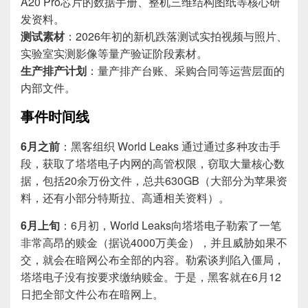
A20 Pro芯片的数据手册、整机三维结构图纸等核心研
发资料。
测试素材
：2026年初的新机跌落测试实拍视频与照片、
实验室实测影像等量产验证阶段素材。
生产排产计划
：量产排产台账、采购合同等运营层面的
内部文件。
事件时间线
6月之前
：黑客组织 World Leaks 通过通过多种攻击手
段，获取了塔塔电子内网的高管权限，窃取大量核心数
据，包括20余万份文件，总共630GB（大部分为苹果资
料，还有小部分特斯拉、高通相关资料）。
6月上旬
：6月初，World Leaks向塔塔电子勒索了一笔
非常高昂的赎金（据说4000万美金），并且威胁如果不
交，就会在暗网公布全部的内容。勒索谈判陷入僵局，
塔塔电子没有按要求缴纳赎金。于是，黑客就在6月12
日把全部文件公布在暗网上。