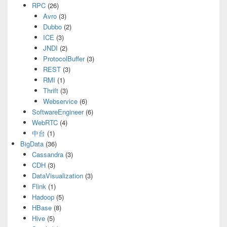
RPC
(26)
Avro
(3)
Dubbo
(2)
ICE
(3)
JNDI
(2)
ProtocolBuffer
(3)
REST
(3)
RMI
(1)
Thrift
(3)
Webservice
(6)
SoftwareEngineer
(6)
WebRTC
(4)
中台
(1)
BigData
(36)
Cassandra
(3)
CDH
(3)
DataVisualization
(3)
Flink
(1)
Hadoop
(5)
HBase
(8)
Hive
(5)