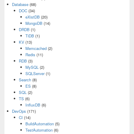
Database
(68)
DOC
(34)
eXistDB
(20)
MongoDB
(14)
DRDB
(1)
TiDB
(1)
KV
(13)
Memcached
(2)
Redis
(11)
RDB
(3)
MySQL
(2)
SQLServer
(1)
Search
(8)
ES
(8)
SQL
(2)
TS
(6)
InfluxDB
(6)
DevOps
(171)
CI
(14)
BuildAutomation
(5)
TestAutomation
(6)