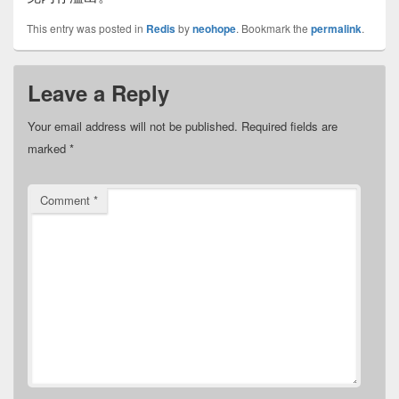
This entry was posted in
Redis
by
neohope
. Bookmark the
permalink
.
Leave a Reply
Your email address will not be published.
Required fields are
marked
*
Comment
*