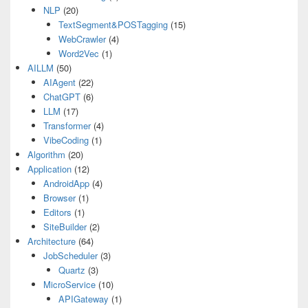
NLP
(20)
TextSegment&POSTagging
(15)
WebCrawler
(4)
Word2Vec
(1)
AILLM
(50)
AIAgent
(22)
ChatGPT
(6)
LLM
(17)
Transformer
(4)
VibeCoding
(1)
Algorithm
(20)
Application
(12)
AndroidApp
(4)
Browser
(1)
Editors
(1)
SiteBuilder
(2)
Architecture
(64)
JobScheduler
(3)
Quartz
(3)
MicroService
(10)
APIGateway
(1)