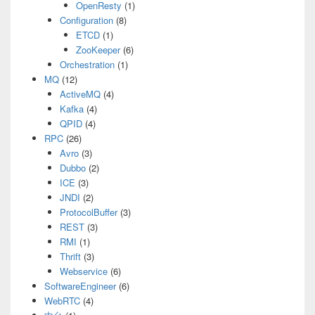
OpenResty
(1)
Configuration
(8)
ETCD
(1)
ZooKeeper
(6)
Orchestration
(1)
MQ
(12)
ActiveMQ
(4)
Kafka
(4)
QPID
(4)
RPC
(26)
Avro
(3)
Dubbo
(2)
ICE
(3)
JNDI
(2)
ProtocolBuffer
(3)
REST
(3)
RMI
(1)
Thrift
(3)
Webservice
(6)
SoftwareEngineer
(6)
WebRTC
(4)