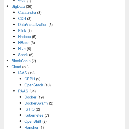
中台
(1)
BigData
(36)
Cassandra
(3)
CDH
(3)
DataVisualization
(3)
Flink
(1)
Hadoop
(5)
HBase
(8)
Hive
(5)
Spark
(6)
BlockChain
(7)
Cloud
(58)
IAAS
(19)
CEPH
(9)
OpenStack
(10)
PAAS
(34)
Docker
(19)
DockerSwarm
(2)
ISTIO
(2)
Kubernetes
(7)
OpenShift
(3)
Rancher
(1)