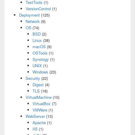
TestTools
(1)
VersionControl
(1)
Deployment
(125)
Network
(9)
OS
(74)
BSD
(2)
Linux
(38)
macOS
(9)
OSTools
(1)
Synology
(1)
UNIX
(1)
Windows
(23)
Security
(22)
Digest
(4)
TLS
(18)
VirtualMachine
(10)
VirtualBox
(7)
VMWare
(1)
WebServer
(13)
Apache
(1)
IIS
(1)