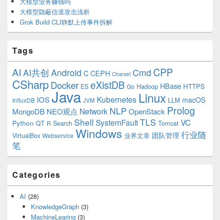
大模型业务赚钱吗
大模型隐蔽信道攻击浅析
Grok Build CLI静默上传事件拆解
Tags
CPP
AI
AI共创
Android
Cmd
C
CEPH
Charset
CSharp
eXistDB
Docker
HBase
ES
Hadoop
HTTPS
Go
Java
Linux
Kubernetes
IOS
macOS
LLM
InfluxDB
JVM
Prolog
NLP
Network
MongoDB
NEO观点
OpenStack
Shell
TLS
SystemFault
VC
Python
QT
Search
Tomcat
R
Windows
行业随
VirtualBox
业界文章
团队管理
Webservice
笔
Categories
AI
(28)
KnowledgeGraph
(3)
MachineLearing
(3)