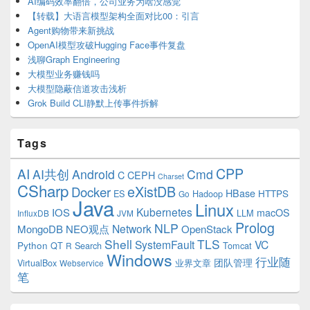
AI编码效率翻倍，公司业务为啥没感觉
【转载】大语言模型架构全面对比00：引言
Agent购物带来新挑战
OpenAI模型攻破Hugging Face事件复盘
浅聊Graph Engineering
大模型业务赚钱吗
大模型隐蔽信道攻击浅析
Grok Build CLI静默上传事件拆解
Tags
CPP
AI
AI共创
Android
Cmd
C
CEPH
Charset
CSharp
eXistDB
Docker
HBase
ES
Hadoop
HTTPS
Go
Java
Linux
Kubernetes
IOS
macOS
LLM
InfluxDB
JVM
Prolog
NLP
Network
MongoDB
NEO观点
OpenStack
Shell
TLS
SystemFault
VC
Python
QT
Search
Tomcat
R
Windows
行业随
VirtualBox
业界文章
团队管理
Webservice
笔