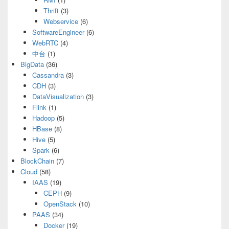
Thrift
(3)
Webservice
(6)
SoftwareEngineer
(6)
WebRTC
(4)
中台
(1)
BigData
(36)
Cassandra
(3)
CDH
(3)
DataVisualization
(3)
Flink
(1)
Hadoop
(5)
HBase
(8)
Hive
(5)
Spark
(6)
BlockChain
(7)
Cloud
(58)
IAAS
(19)
CEPH
(9)
OpenStack
(10)
PAAS
(34)
Docker
(19)