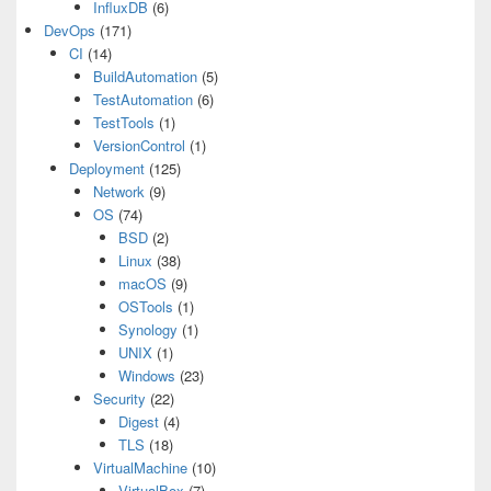
InfluxDB
(6)
DevOps
(171)
CI
(14)
BuildAutomation
(5)
TestAutomation
(6)
TestTools
(1)
VersionControl
(1)
Deployment
(125)
Network
(9)
OS
(74)
BSD
(2)
Linux
(38)
macOS
(9)
OSTools
(1)
Synology
(1)
UNIX
(1)
Windows
(23)
Security
(22)
Digest
(4)
TLS
(18)
VirtualMachine
(10)
VirtualBox
(7)