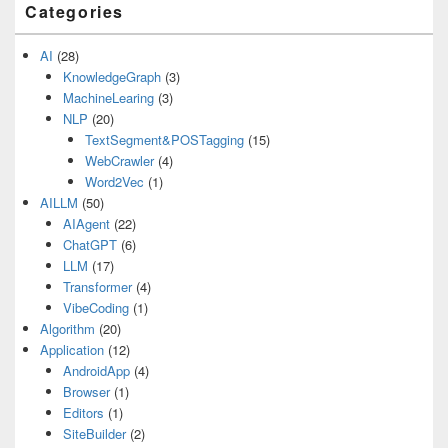
Categories
AI
(28)
KnowledgeGraph
(3)
MachineLearing
(3)
NLP
(20)
TextSegment&POSTagging
(15)
WebCrawler
(4)
Word2Vec
(1)
AILLM
(50)
AIAgent
(22)
ChatGPT
(6)
LLM
(17)
Transformer
(4)
VibeCoding
(1)
Algorithm
(20)
Application
(12)
AndroidApp
(4)
Browser
(1)
Editors
(1)
SiteBuilder
(2)