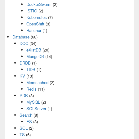
DockerSwarm
(2)
ISTIO
(2)
Kubernetes
(7)
OpenShift
(3)
Rancher
(1)
Database
(68)
DOC
(34)
eXistDB
(20)
MongoDB
(14)
DRDB
(1)
TiDB
(1)
KV
(13)
Memcached
(2)
Redis
(11)
RDB
(3)
MySQL
(2)
SQLServer
(1)
Search
(8)
ES
(8)
SQL
(2)
TS
(6)