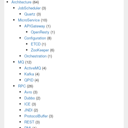
Architecture
(64)
JobScheduler
(3)
Quartz
(3)
MicroService
(10)
APIGateway
(1)
OpenResty
(1)
Configuration
(8)
ETCD
(1)
ZooKeeper
(6)
Orchestration
(1)
MQ
(12)
ActiveMQ
(4)
Kafka
(4)
QPID
(4)
RPC
(26)
Avro
(3)
Dubbo
(2)
ICE
(3)
JNDI
(2)
ProtocolBuffer
(3)
REST
(3)
RMI
(1)