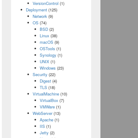
VersionControl
(1)
Deployment
(125)
Network
(9)
OS
(74)
BSD
(2)
Linux
(38)
macOS
(9)
OSTools
(1)
Synology
(1)
UNIX
(1)
Windows
(23)
Security
(22)
Digest
(4)
TLS
(18)
VirtualMachine
(10)
VirtualBox
(7)
VMWare
(1)
WebServer
(13)
Apache
(1)
IIS
(1)
Jetty
(2)