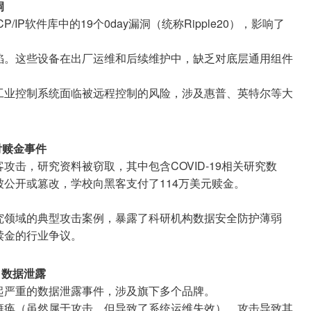
洞
P/IP软件库中的19个0day漏洞（统称Ripple20），影响了
陷。这些设备在出厂运维和后续维护中，缺乏对底层通用组件
工业控制系统面临被远程控制的风险，涉及惠普、英特尔等大
付赎金事件
击，研究资料被窃取，其中包含COVID-19相关研究数
公开或篡改，学校向黑客支付了114万美元赎金。
究领域的典型攻击案例，暴露了科研机构数据安全防护薄弱
赎金的行业争议。
l）数据泄露
起严重的数据泄露事件，涉及旗下多个品牌。
瘫痪（虽然属于攻击，但导致了系统运维失效）。攻击导致其