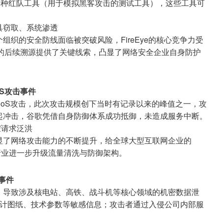
0种红队工具（用于模拟黑客攻击的测试工具），这些工具可
具窃取、系统渗透
组织的安全防线面临被突破风险，FireEye的核心竞争力受
s攻击的后续溯源提供了关键线索，凸显了网络安全企业自身防护
oS攻击事件
的DDoS攻击，此次攻击规模创下当时有记录以来的峰值之一，攻
起冲击，谷歌凭借自身防御体系成功抵御，未造成服务中断。
假请求泛洪
显了网络攻击能力的不断提升，给全球大型互联网企业的
行业进一步升级流量清洗与防御架构。
事件
，导致涉及核电站、高铁、战斗机等核心领域的机密数据泄
设计图纸、技术参数等敏感信息；攻击者通过入侵公司内部服