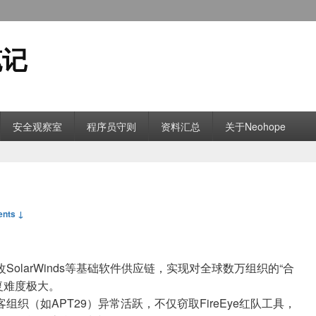
笔记
安全观察室
程序员守则
资料汇总
关于Neohope
nts ↓
SolarWinds等基础软件供应链，实现对全球数万组织的“合
复难度极大。
客组织（如APT29）异常活跃，不仅窃取FireEye红队工具，