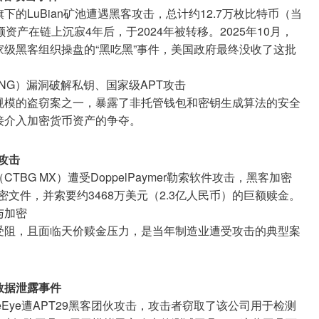
的LuBian矿池遭遇黑客攻击，总计约12.7万枚比特币（当
资产在链上沉寂4年后，于2024年被转移。2025年10月，
级黑客组织操盘的“黑吃黑”事件，美国政府最终没收了这批
NG）漏洞破解私钥、国家级APT攻击
规模的盗窃案之一，暴露了非托管钱包和密钥生成算法的安全
接介入加密货币资产的争夺。
攻击
BG MX）遭受DoppelPaymer勒索软件攻击，黑客加密
加密文件，并索要约3468万美元（2.3亿人民币）的巨额赎金。
与加密
受阻，且面临天价赎金压力，是当年制造业遭受攻击的典型案
司数据泄露事件
eEye遭APT29黑客团伙攻击，攻击者窃取了该公司用于检测