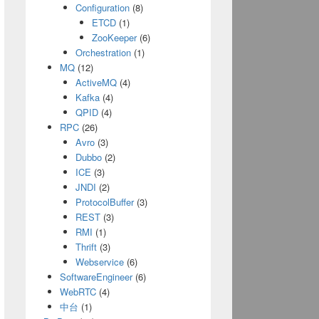
Configuration
(8)
ETCD
(1)
ZooKeeper
(6)
Orchestration
(1)
MQ
(12)
ActiveMQ
(4)
Kafka
(4)
QPID
(4)
RPC
(26)
Avro
(3)
Dubbo
(2)
ICE
(3)
JNDI
(2)
ProtocolBuffer
(3)
REST
(3)
RMI
(1)
Thrift
(3)
Webservice
(6)
SoftwareEngineer
(6)
WebRTC
(4)
中台
(1)