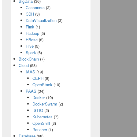
BigData
(36)
Cassandra
(3)
CDH
(3)
DataVisualization
(3)
Flink
(1)
Hadoop
(5)
HBase
(8)
Hive
(5)
Spark
(6)
BlockChain
(7)
Cloud
(58)
IAAS
(19)
CEPH
(9)
OpenStack
(10)
PAAS
(34)
Docker
(19)
DockerSwarm
(2)
ISTIO
(2)
Kubernetes
(7)
OpenShift
(3)
Rancher
(1)
Database
(68)