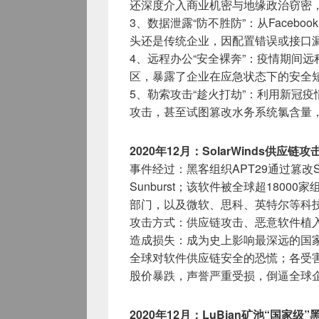
还深度介入商业机密与地缘政治窃密
3、数据泄露“防不胜防”：从Faceb
头还是传统企业，因配置错误或接口漏
4、远程办公“安全裸奔”：疫情期间远
区，暴露了企业在应急状态下的安全
5、勒索攻击“趁火打劫”：利用新冠
攻击，甚至试图篡改水务系统氯含量，
2020年12月：SolarWinds供应链
事件经过：黑客组织APT29通过篡改So
Sunburst；该软件被全球超180
部门，以及微软、思科、英特尔等科
攻击方式：供应链攻击、恶意软件植
造成损失：成为史上影响最深远的国
全球对软件供应链安全的恐慌；各受害组
股价暴跌，声誉严重受损，倒逼全球
2020年12月：LuBian矿池“国家级