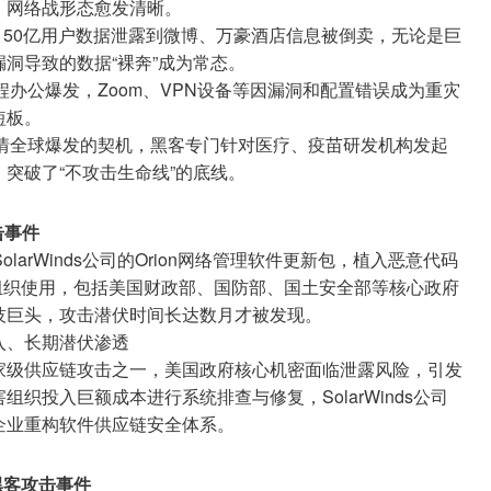
，网络战形态愈发清晰。
ook 50亿用户数据泄露到微博、万豪酒店信息被倒卖，无论是巨
洞导致的数据“裸奔”成为常态。
程办公爆发，Zoom、VPN设备等因漏洞和配置错误成为重灾
短板。
疫情全球爆发的契机，黑客专门针对医疗、疫苗研发机构发起
突破了“不攻击生命线”的底线。
攻击事件
larWinds公司的Orion网络管理软件更新包，植入恶意代码
00家组织使用，包括美国财政部、国防部、国土安全部等核心政府
技巨头，攻击潜伏时间长达数月才被发现。
入、长期潜伏渗透
家级供应链攻击之一，美国政府核心机密面临泄露风险，引发
织投入巨额成本进行系统排查与修复，SolarWinds公司
企业重构软件供应链安全体系。
”黑客攻击事件