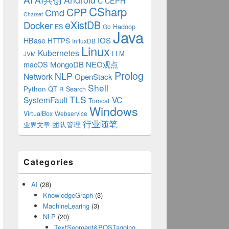
C
CEPH
CSharp
CPP
Cmd
Charset
eXistDB
Docker
ES
Hadoop
Go
Java
IOS
HBase
HTTPS
InfluxDB
Linux
Kubernetes
LLM
JVM
MongoDB
NEO观点
macOS
Prolog
NLP
Network
OpenStack
Shell
Python
QT
Search
R
TLS
SystemFault
VC
Tomcat
Windows
VirtualBox
Webservice
行业随笔
业界文章
团队管理
Categories
AI
(28)
KnowledgeGraph
(3)
MachineLearing
(3)
NLP
(20)
TextSegment&POSTagging