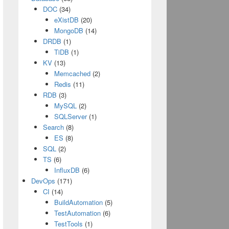
DOC
(34)
eXistDB
(20)
MongoDB
(14)
DRDB
(1)
TiDB
(1)
KV
(13)
Memcached
(2)
Redis
(11)
RDB
(3)
MySQL
(2)
SQLServer
(1)
Search
(8)
ES
(8)
SQL
(2)
TS
(6)
InfluxDB
(6)
DevOps
(171)
CI
(14)
BuildAutomation
(5)
TestAutomation
(6)
TestTools
(1)