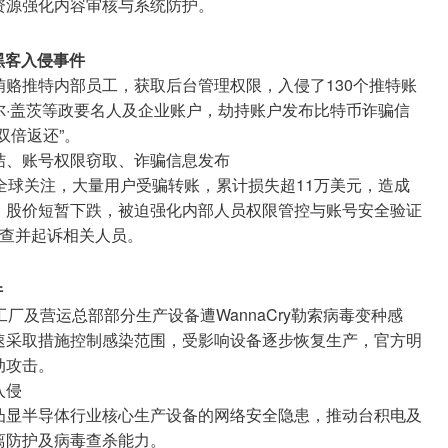
资源强化内容审核与系统防护。
模黑客入侵事件
赂推特内部员工，获取后台管理权限，入侵了130个推特账
尔·盖茨等政要名人及企业账户，劫持账户发布比特币诈骗信
双倍返还”。
结、账号权限窃取、诈骗信息发布
全球关注，大量用户受骗转账，累计损失超11万美元，造成
，股价短暂下跌，被迫强化内部人员权限管控与账号安全验证
调查并起诉相关人员。
件
厂及营运总部部分生产设备遭WannaCry勒索病毒变种感
速采取措施控制感染范围，受影响设备逐步恢复生产，官方明
动攻击。
入侵
凸显半导体行业核心生产设备的网络安全隐患，推动台积电及
离防护及病毒查杀能力。