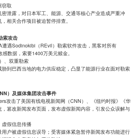
据窃取
机密泄露，对日本军工、能源、交通等核心产业造成严重冲
机，相关合作项目被迫暂停排查。
A勒索攻击
A遭遇Sodinokibi（REvil）勒索软件攻击，黑客对所有
敏感数据，索要1400万美元赎金。
族）、双重勒索
威胁到巴西当地的电力供应稳定，凸显了能源行业在面对勒索
CNN）及媒体集团攻击事件
ackers攻击了美国有线电视新闻网（CNN）、《纽约时报》《华
统，篡改新闻发布页面，发布虚假新闻内容，引发公众误解与
、虚假信息传播
量用户被虚假信息误导；受害媒体紧急暂停新闻发布功能进行