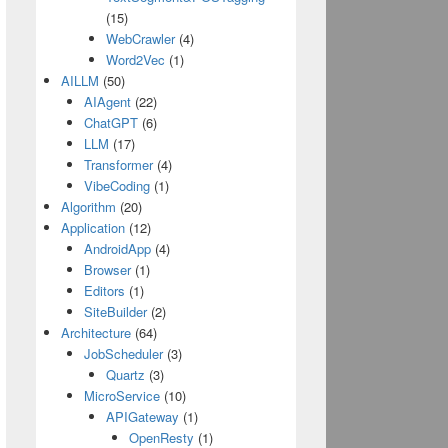
(15)
WebCrawler
(4)
Word2Vec
(1)
AILLM
(50)
AIAgent
(22)
ChatGPT
(6)
LLM
(17)
Transformer
(4)
VibeCoding
(1)
Algorithm
(20)
Application
(12)
AndroidApp
(4)
Browser
(1)
Editors
(1)
SiteBuilder
(2)
Architecture
(64)
JobScheduler
(3)
Quartz
(3)
MicroService
(10)
APIGateway
(1)
OpenResty
(1)