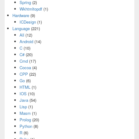
Spring
(2)
Wkhtmltopdf
(1)
Hardware
(9)
ICDesign
(1)
Language
(221)
All
(12)
Android
(14)
C
(10)
C#
(20)
Cmd
(17)
Cocoa
(4)
CPP
(22)
Go
(6)
HTML
(1)
IOS
(10)
Java
(54)
Lisp
(1)
Masm
(1)
Prolog
(20)
Python
(8)
R
(6)