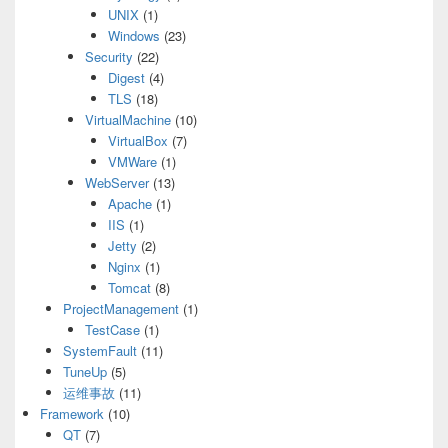
UNIX
(1)
Windows
(23)
Security
(22)
Digest
(4)
TLS
(18)
VirtualMachine
(10)
VirtualBox
(7)
VMWare
(1)
WebServer
(13)
Apache
(1)
IIS
(1)
Jetty
(2)
Nginx
(1)
Tomcat
(8)
ProjectManagement
(1)
TestCase
(1)
SystemFault
(11)
TuneUp
(5)
运维事故
(11)
Framework
(10)
QT
(7)