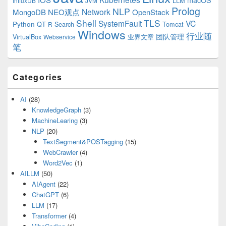
macOS
LLM
InfluxDB
JVM
Prolog
NLP
Network
MongoDB
NEO观点
OpenStack
Shell
TLS
SystemFault
VC
Python
QT
Search
Tomcat
R
Windows
行业随
VirtualBox
业界文章
团队管理
Webservice
笔
Categories
AI
(28)
KnowledgeGraph
(3)
MachineLearing
(3)
NLP
(20)
TextSegment&POSTagging
(15)
WebCrawler
(4)
Word2Vec
(1)
AILLM
(50)
AIAgent
(22)
ChatGPT
(6)
LLM
(17)
Transformer
(4)