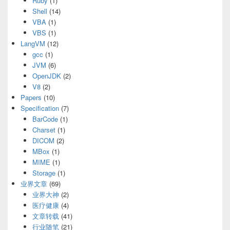
Ruby
(1)
Shell
(14)
VBA
(1)
VBS
(1)
LangVM
(12)
gcc
(1)
JVM
(6)
OpenJDK
(2)
V8
(2)
Papers
(10)
Specification
(7)
BarCode
(1)
Charset
(1)
DICOM
(2)
MBox
(1)
MIME
(1)
Storage
(1)
业界文章
(69)
业界大神
(2)
医疗健康
(4)
文章转载
(41)
行业随笔
(21)