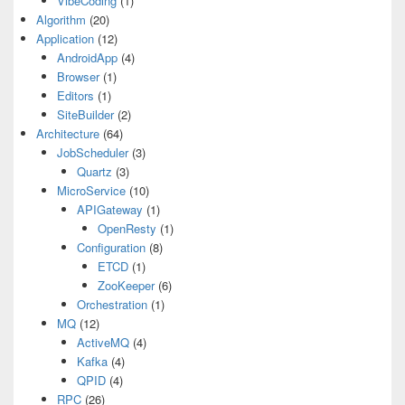
VibeCoding
(1)
Algorithm
(20)
Application
(12)
AndroidApp
(4)
Browser
(1)
Editors
(1)
SiteBuilder
(2)
Architecture
(64)
JobScheduler
(3)
Quartz
(3)
MicroService
(10)
APIGateway
(1)
OpenResty
(1)
Configuration
(8)
ETCD
(1)
ZooKeeper
(6)
Orchestration
(1)
MQ
(12)
ActiveMQ
(4)
Kafka
(4)
QPID
(4)
RPC
(26)