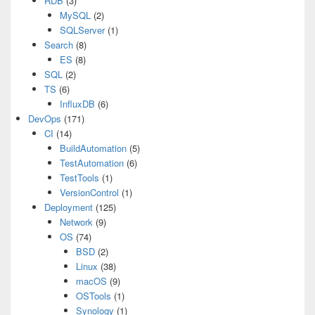
RDB
(3)
MySQL
(2)
SQLServer
(1)
Search
(8)
ES
(8)
SQL
(2)
TS
(6)
InfluxDB
(6)
DevOps
(171)
CI
(14)
BuildAutomation
(5)
TestAutomation
(6)
TestTools
(1)
VersionControl
(1)
Deployment
(125)
Network
(9)
OS
(74)
BSD
(2)
Linux
(38)
macOS
(9)
OSTools
(1)
Synology
(1)