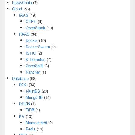
BlockChain
(7)
Cloud
(58)
IAAS
(19)
CEPH
(9)
OpenStack
(10)
PAAS
(34)
Docker
(19)
DockerSwarm
(2)
ISTIO
(2)
Kubernetes
(7)
OpenShift
(3)
Rancher
(1)
Database
(68)
DOC
(34)
eXistDB
(20)
MongoDB
(14)
DRDB
(1)
TiDB
(1)
KV
(13)
Memcached
(2)
Redis
(11)