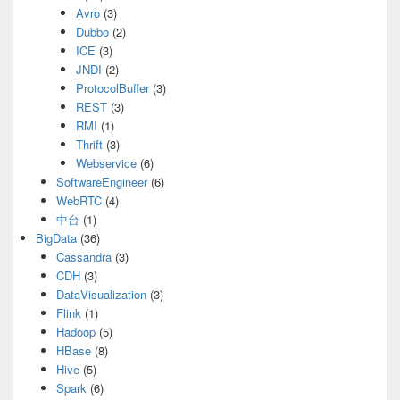
Avro
(3)
Dubbo
(2)
ICE
(3)
JNDI
(2)
ProtocolBuffer
(3)
REST
(3)
RMI
(1)
Thrift
(3)
Webservice
(6)
SoftwareEngineer
(6)
WebRTC
(4)
中台
(1)
BigData
(36)
Cassandra
(3)
CDH
(3)
DataVisualization
(3)
Flink
(1)
Hadoop
(5)
HBase
(8)
Hive
(5)
Spark
(6)